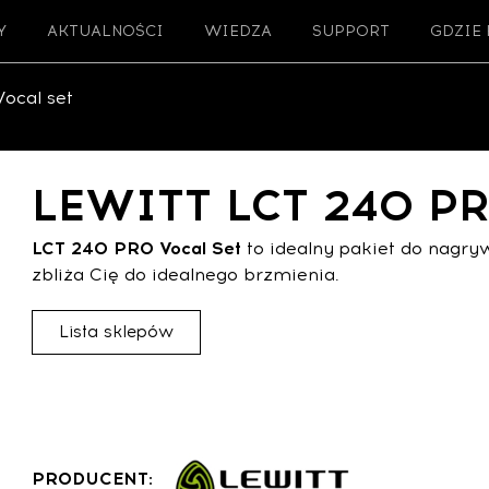
Y
AKTUALNOŚCI
WIEDZA
SUPPORT
GDZIE
ocal set
LEWITT LCT 240 PRO
LCT 240 PRO Vocal Set
to idealny pakiet do nagry
zbliża Cię do idealnego brzmienia.
Lista sklepów
PRODUCENT: