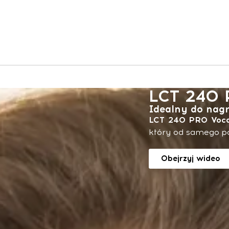
LCT 240 
Idealny do nag
LCT 240 PRO Voca
który od samego po
Obejrzyj wideo