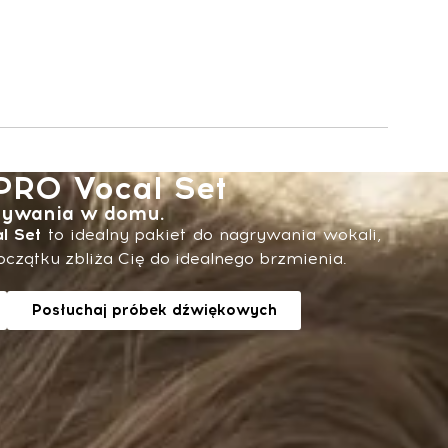
PRO Vocal Set
rywania w domu.
l Set
to idealny pakiet do nagrywania wokali,
czątku zbliża Cię do idealnego brzmienia.
Posłuchaj próbek dźwiękowych