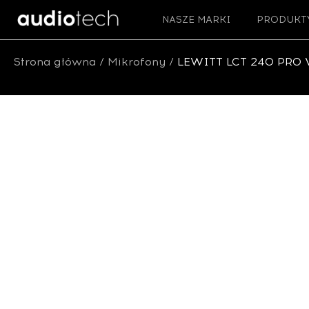
NASZE MARKI
PRODUKT
Strona główna
/
Mikrofony
/ LEWITT LCT 240 PRO V