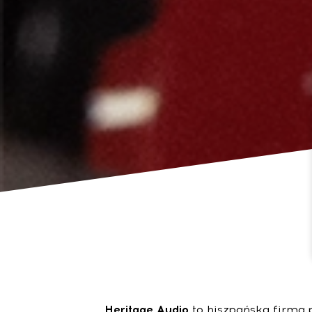
Heritage Audio
to hiszpańska firma p