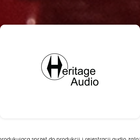
rodukująca sprzęt do produkcji i rejestracji audio zało