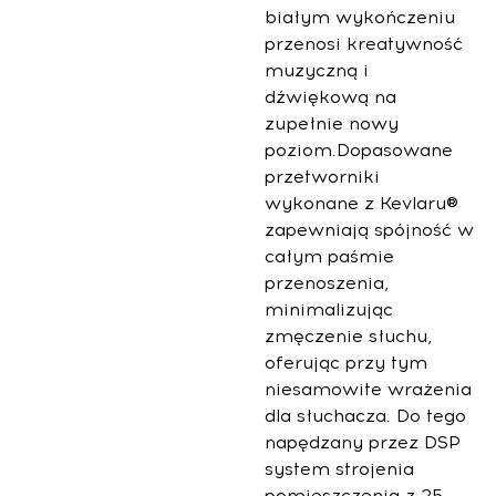
białym wykończeniu
przenosi kreatywność
muzyczną i
dźwiękową na
zupełnie nowy
poziom.Dopasowane
przetworniki
wykonane z Kevlaru®
zapewniają spójność w
całym paśmie
przenoszenia,
minimalizując
zmęczenie słuchu,
oferując przy tym
niesamowite wrażenia
dla słuchacza. Do tego
napędzany przez DSP
system strojenia
pomieszczenia z 25