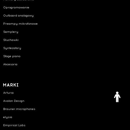
Oprogramowanie
Outboard analogowy
Preampy mikrofonowe
Samplery
Słuchawki
Syntezatory
Stage piano
Akcesoria
MARKI
Arturia
Avalon Design
Brauner.microphones
elysia
Empirical Labs