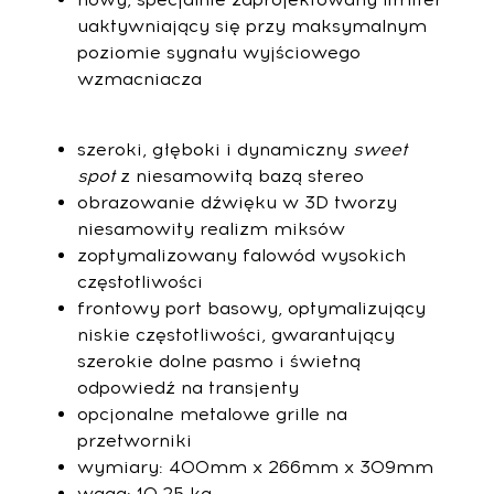
uaktywniający się przy maksymalnym
poziomie sygnału wyjściowego
wzmacniacza
szeroki, głęboki i dynamiczny
sweet
spot
z niesamowitą bazą stereo
obrazowanie dźwięku w 3D tworzy
niesamowity realizm miksów
zoptymalizowany falowód wysokich
częstotliwości
frontowy port basowy, optymalizujący
niskie częstotliwości, gwarantujący
szerokie dolne pasmo i świetną
odpowiedź na transjenty
opcjonalne metalowe grille na
przetworniki
wymiary: 400mm x 266mm x 309mm
waga: 10,25 kg