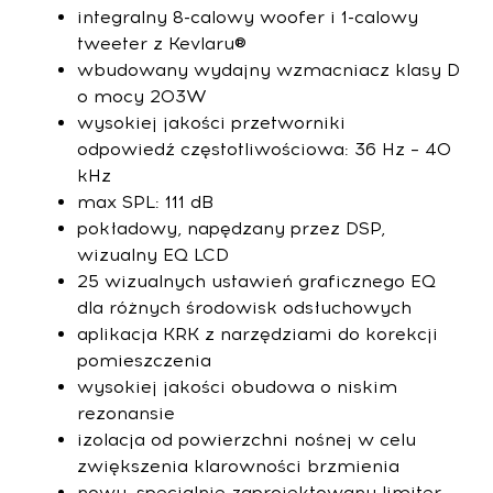
integralny 8-calowy woofer i 1-calowy
tweeter z Kevlaru®
wbudowany wydajny wzmacniacz klasy D
o mocy 203W
wysokiej jakości przetworniki
odpowiedź częstotliwościowa: 36 Hz – 40
kHz
max SPL: 111 dB
pokładowy, napędzany przez DSP,
wizualny EQ LCD
25 wizualnych ustawień graficznego EQ
dla różnych środowisk odsłuchowych
aplikacja KRK z narzędziami do korekcji
pomieszczenia
wysokiej jakości obudowa o niskim
rezonansie
izolacja od powierzchni nośnej w celu
zwiększenia klarowności brzmienia
nowy, specjalnie zaprojektowany limiter