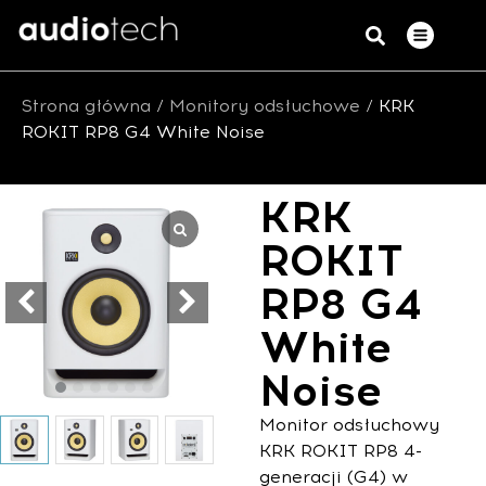
Strona główna
/
Monitory odsłuchowe
/ KRK
ROKIT RP8 G4 White Noise
KRK
ROKIT
RP8 G4
White
Noise
Monitor odsłuchowy
KRK ROKIT RP8 4-
generacji (G4) w