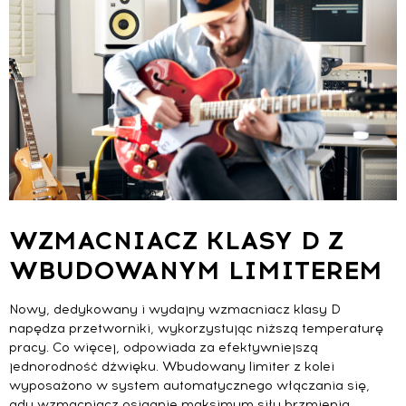
WZMACNIACZ KLASY D Z
WBUDOWANYM LIMITEREM
Nowy, dedykowany i wydajny wzmacniacz klasy D
napędza przetworniki, wykorzystując niższą temperaturę
pracy. Co więcej, odpowiada za efektywniejszą
jednorodność dźwięku. Wbudowany limiter z kolei
wyposażono w system automatycznego włączania się,
gdy wzmacniacz osiągnie maksimum siły brzmienia