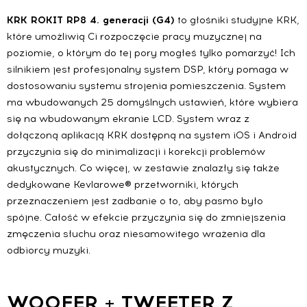
KRK ROKIT RP8 4. generacji (G4)
to głośniki studyjne KRK,
które umożliwią Ci rozpoczęcie pracy muzycznej na
poziomie, o którym do tej pory mogłeś tylko pomarzyć! Ich
silnikiem jest profesjonalny system DSP, który pomaga w
dostosowaniu systemu strojenia pomieszczenia. System
ma wbudowanych 25 domyślnych ustawień, które wybiera
się na wbudowanym ekranie LCD. System wraz z
dołączoną aplikacją KRK dostępną na system iOS i Android
przyczynia się do minimalizacji i korekcji problemów
akustycznych. Co więcej, w zestawie znalazły się także
dedykowane
Kevlarowe®
przetworniki, których
przeznaczeniem jest zadbanie o to, aby pasmo było
spójne. Całość w efekcie przyczynia się do zmniejszenia
zmęczenia słuchu oraz niesamowitego wrażenia dla
odbiorcy muzyki.
WOOFER + TWEETER Z