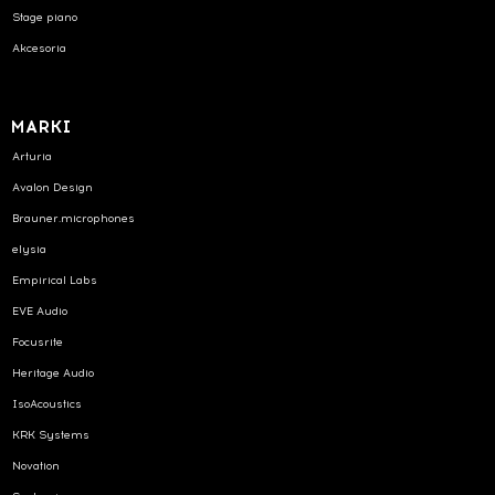
Stage piano
Akcesoria
MARKI
Arturia
Avalon Design
Brauner.microphones
elysia
Empirical Labs
EVE Audio
Focusrite
Heritage Audio
IsoAcoustics
KRK Systems
Novation