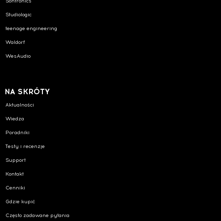
Sontronics
Studiologic
teenage engineering
Waldorf
WesAudio
NA SKRÓTY
Aktualności
Wiedza
Poradniki
Testy i recenzje
Support
Kontakt
Cenniki
Gdzie kupić
Często zadawane pytania