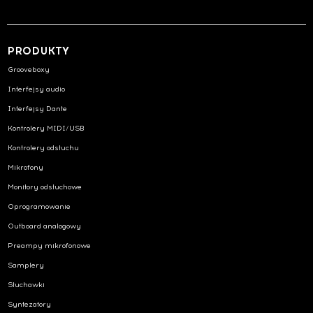
PRODUKTY
Grooveboxy
Interfejsy audio
Interfejsy Dante
Kontrolery MIDI/USB
Kontrolery odsłuchu
Mikrofony
Monitory odsłuchowe
Oprogramowanie
Outboard analogowy
Preampy mikrofonowe
Samplery
Słuchawki
Syntezatory