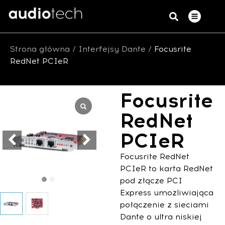
Strona główna
/
Interfejsy Dante
/ Focusrite
RedNet PCIeR
Focusrite
RedNet
PCIeR
Focusrite RedNet
PCIeR to karta RedNet
pod złącze PCI
Express umożliwiająca
połączenie z sieciami
Dante o ultra niskiej