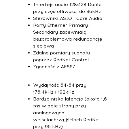
Interfejs audio 128×128 Dante
przy częstotliwości do 96kHz
Sterowniki ASIO i Core Audio
Porty Ethernet Primary i
Secondary zapewniają
bezproblemową redundancję
sieciową
Zdalne pomiary sygnału
poprzez RedNet Control
Zgodność z AES67
Wydajność 64×64 przy
176.4kHz i 192kHz
Bardzo niska latencja (około 1,6
ms w obie strony przy
analogowych
wejściach/wyjściach RedNet
przy 96 kHz)