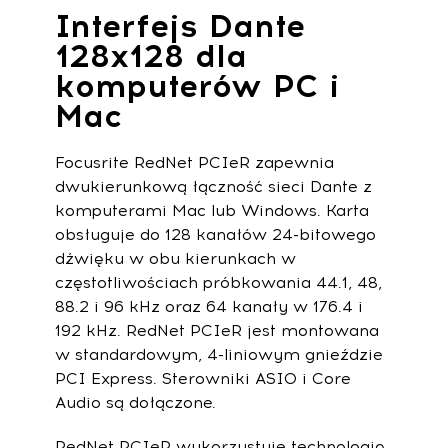
Interfejs Dante
128x128 dla
komputerów PC i
Mac
Focusrite RedNet PCIeR zapewnia
dwukierunkową łączność sieci Dante z
komputerami Mac lub Windows. Karta
obsługuje do 128 kanałów 24-bitowego
dźwięku w obu kierunkach w
częstotliwościach próbkowania 44.1, 48,
88.2 i 96 kHz oraz 64 kanały w 176.4 i
192 kHz. RedNet PCIeR jest montowana
w standardowym, 4-liniowym gnieździe
PCI Express. Sterowniki ASIO i Core
Audio są dołączone.
RedNet PCIeR wykorzystuje technologię