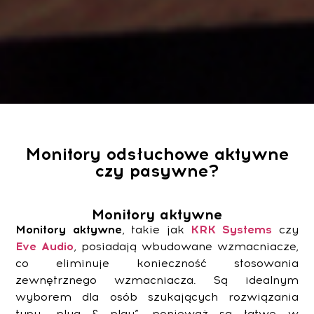
Monitory odsłuchowe aktywne
czy pasywne?
Monitory aktywne
Monitory aktywne
, takie jak
KRK Systems
czy
Eve Audio
, posiadają wbudowane wzmacniacze,
co eliminuje konieczność stosowania
zewnętrznego wzmacniacza. Są idealnym
wyborem dla osób szukających rozwiązania
typu „plug & play”, ponieważ są łatwe w