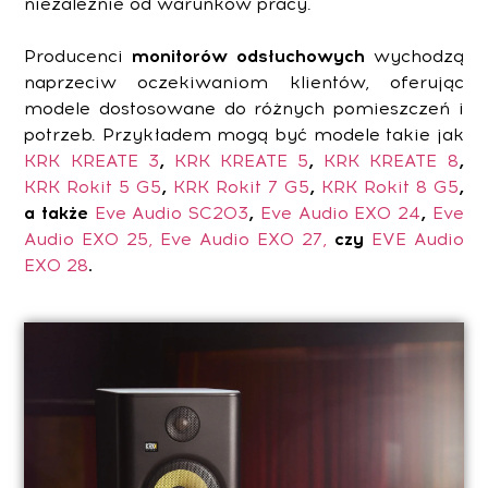
niezależnie od warunków pracy.
Producenci
monitorów
odsłuchowych
wychodzą
naprzeciw oczekiwaniom klientów, oferując
modele dostosowane do różnych pomieszczeń i
potrzeb. Przykładem mogą być modele takie jak
KRK KREATE 3
,
KRK KREATE 5
,
KRK KREATE 8
,
KRK Rokit 5 G5
,
KRK Rokit 7 G5
,
KRK Rokit 8 G5
,
a także
Eve Audio SC203
,
Eve Audio EXO 24
,
Eve
Audio EXO 25,
Eve Audio EXO 27,
czy
EVE Audio
EXO 28
.