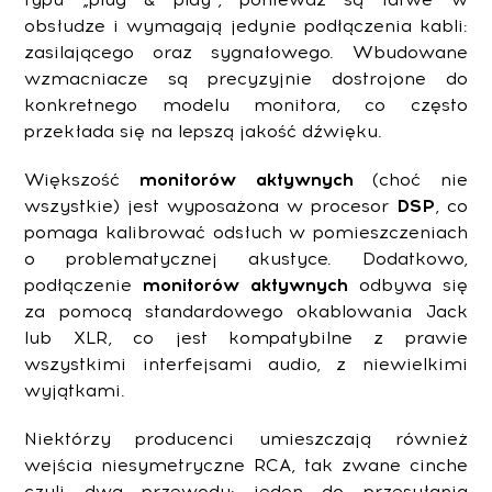
obsłudze i wymagają jedynie podłączenia kabli:
zasilającego oraz sygnałowego. Wbudowane
wzmacniacze są precyzyjnie dostrojone do
konkretnego modelu monitora, co często
przekłada się na lepszą jakość dźwięku.
Większość
monitorów
aktywnych
(choć nie
wszystkie) jest wyposażona w procesor
DSP
, co
pomaga kalibrować odsłuch w pomieszczeniach
o problematycznej akustyce. Dodatkowo,
podłączenie
monitorów
aktywnych
odbywa się
za pomocą standardowego okablowania Jack
lub XLR, co jest kompatybilne z prawie
wszystkimi interfejsami audio, z niewielkimi
wyjątkami.
Niektórzy producenci umieszczają również
wejścia niesymetryczne RCA, tak zwane cinche
czyli dwa przewody: jeden do przesyłania