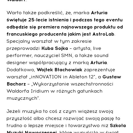
Warto także podkreślić, że, marka
Arturia
świętuje 25-lecie istnienia i podczas tego eventu
odbędzie się premiera najnowszego produktu od
francuskiego producenta jakim jest AstroLab
.
Specjalny warsztat w tym zakresie
przeprowadzi
Kuba Sojka
– artysta, live
performer, nauczyciel SMN, a także sound
designer współpracujący z marką
Arturia
.
Dodatkowo,
Wojtek Błachowiak
zaprezentuje
warsztat „inNOVATION in Ableton 12”, a
Gustaw
Bachorz –
„Wykorzystanie wszechstronności
Waldorfa Iridium w różnych gatunkach
muzycznych”.
Jeżeli muzyka to coś z czym wiążesz swoją
przyszłość albo chcesz rozwijać swoją pasję to
trudno o lepsze miejsce i towarzystwo niż
Szkoła
Muzyki Nowoczesnej
, które wypuściło w świat