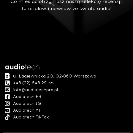
Co miesiąc otrzymasz naszą selekcję recenzji,
tutorialów i newsów ze świata audio!
ul. Łagiewnicka 20, 02-860 Warszawa
+48 (22) 648 29 35
info@audiotechpro.pl
Audiotech FB
Audiotech IG
Audiotech YT
Audiotech TikTok