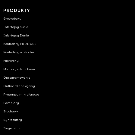
PRODUKTY
Grooveboxy
Interfejsy audio
Interfejsy Dante
Kontrolery MIDI/USB
Kontrolery odsłuchu
Mikrofony
Monitory odsłuchowe
Oprogramowanie
Outboard analogowy
Preampy mikrofonowe
Samplery
Słuchawki
Syntezatory
Stage piano