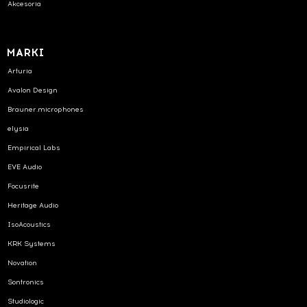
Akcesoria
MARKI
Arturia
Avalon Design
Brauner.microphones
elysia
Empirical Labs
EVE Audio
Focusrite
Heritage Audio
IsoAcoustics
KRK Systems
Novation
Sontronics
Studiologic