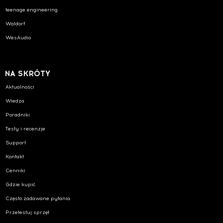
teenage engineering
Waldorf
WesAudio
NA SKRÓTY
Aktualności
Wiedza
Poradniki
Testy i recenzje
Support
Kontakt
Cenniki
Gdzie kupić
Często zadawane pytania
Przetestuj sprzęt