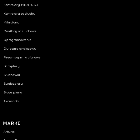
Kontrolery MIDI/USB
Kontrolery odsłuchu
Mikrofony
Monitory odsłuchowe
Oprogramowanie
Outboard analogowy
Preampy mikrofonowe
Samplery
Słuchawki
Syntezatory
Stage piano
Akcesoria
MARKI
Arturia