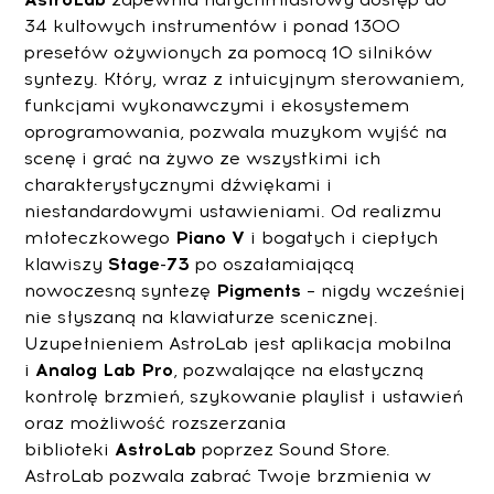
34 kultowych instrumentów i ponad 1300
presetów ożywionych za pomocą 10 silników
syntezy. Który, wraz z intuicyjnym sterowaniem,
funkcjami wykonawczymi i ekosystemem
oprogramowania, pozwala muzykom wyjść na
scenę i grać na żywo ze wszystkimi ich
charakterystycznymi dźwiękami i
niestandardowymi ustawieniami. Od realizmu
młoteczkowego
Piano V
i bogatych i ciepłych
klawiszy
Stage-73
po oszałamiającą
nowoczesną syntezę
Pigments
– nigdy wcześniej
nie słyszaną na klawiaturze scenicznej.
Uzupełnieniem AstroLab jest aplikacja mobilna
i
Analog Lab Pro
, pozwalające na elastyczną
kontrolę brzmień, szykowanie playlist i ustawień
oraz możliwość rozszerzania
biblioteki
AstroLab
poprzez Sound Store.
AstroLab pozwala zabrać Twoje brzmienia w