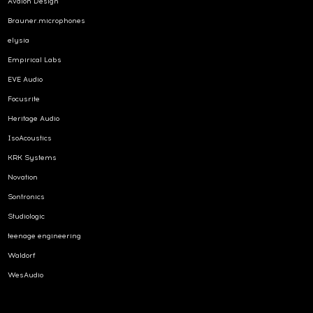
Avalon Design
Brauner.microphones
elysia
Empirical Labs
EVE Audio
Focusrite
Heritage Audio
IsoAcoustics
KRK Systems
Novation
Sontronics
Studiologic
teenage engineering
Waldorf
WesAudio