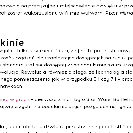
 pozwala na precyzyjne umiejscowienie dźwięku w prz
mat został wykorzystany w filmie wytwórni Pixar
Meri
kinie
nika tylko z samego faktu, że jest to po prostu nowy 
zość urządzeń elektronicznych dostępnych na rynku p
 standard stał się dostępny w najpopularniejszym urz
olucja. Rewolucja również dlatego, że technologia stał
nego pomieszczenia jak w przypadku 5.1 czy 7.1 – pro
chawkach.
nież w grach
– pierwszą z nich było Star Wars: Battlefr
większych i najpopularniejszych pozycjach na rynku ja
oku, kiedy obsługę dźwięku przestrzennego ogłosił Tid