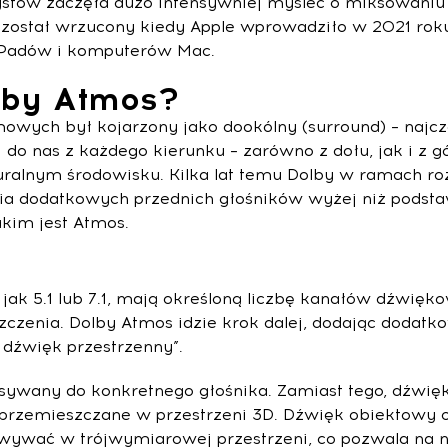
stów zaczęła dużo intensywniej myśleć o miksowaniu 
 został wrzucony kiedy Apple wprowadziło w 2021 roku 
 iPadów i komputerów Mac.
lby Atmos?
owych był kojarzony jako dookólny (surround) – najcz
i do nas z każdego kierunku – zarówno z dołu, jak i z g
turalnym środowisku. Kilka lat temu Dolby w ramach ro
ia dodatkowych przednich głośników wyżej niż podsta
akim jest Atmos.
ak 5.1 lub 7.1, mają określoną liczbę kanałów dźwięko
zenia. Dolby Atmos idzie krok dalej, dodając dodatko
 dźwięk przestrzenny”.
sywany do konkretnego głośnika. Zamiast tego, dźwięk
 przemieszczane w przestrzeni 3D. Dźwięk obiektowy 
wywać w trójwymiarowej przestrzeni, co pozwala na n