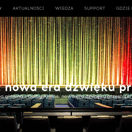
Y
AKTUALNOŚCI
WIEDZA
SUPPORT
GDZIE
: nowa era dźwięku pr
na główna
/ Dolby Atmos: nowa era dźwięku przestrze