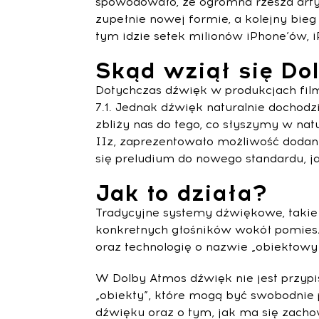
spowodowało, że ogromna rzesza arty
zupełnie nowej formie, a kolejny bieg
tym idzie setek milionów iPhone’ów,
Skąd wziął się Do
Dotychczas dźwięk w produkcjach film
7.1. Jednak dźwięk naturalnie dochodz
zbliży nas do tego, co słyszymy w na
IIz, zaprezentowało możliwość dodan
się preludium do nowego standardu, j
Jak to działa?
Tradycyjne systemy dźwiękowe, takie j
konkretnych głośników wokół pomieszc
oraz technologię o nazwie „obiektowy
W Dolby Atmos dźwięk nie jest przypi
„obiekty”, które mogą być swobodnie
dźwięku oraz o tym, jak ma się zacho