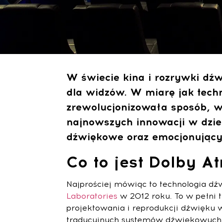
W świecie kina i rozrywki d
dla widzów. W miarę jak tech
zrewolucjonizowała sposób, w
najnowszych innowacji w dzie
dźwiękowe oraz emocjonujący 
Co to jest Dolby A
Najprościej mówiąc to technologia d
Laboratories
w 2012 roku. To w pełni 
projektowania i reprodukcji dźwięku 
tradycyjnych systemów dźwiękowych s