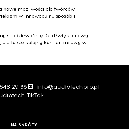
ra nowe możliwości dla twórców
więkiem w innowacyjny sposób i
emy spodziewać się, że dźwięk kinowy
ie, ale także kolejny kamień milowy w
 648 29 35
info@audiotechpro.pl
udiotech TikTok
NA SKRÓTY