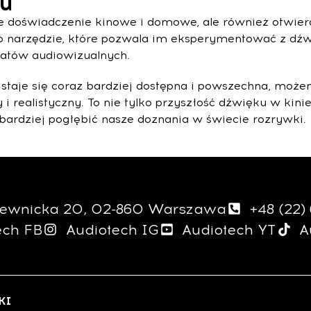
ku
e doświadczenie kinowe i domowe, ale również otwie
o narzędzie, które pozwala im eksperymentować z dź
iatów audiowizualnych.
staje się coraz bardziej dostępna i powszechna, moż
 i realistyczny. To nie tylko przyszłość dźwięku w kin
ardziej pogłębić nasze doznania w świecie rozrywki.
giewnicka 20, 02-860 Warszawa
+48 (22)
ech FB
Audiotech IG
Audiotech YT
A
KI