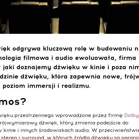
źwięk odgrywa kluczową rolę w budowaniu 
nologia filmowa i audio ewoluowała, firma 
 jaki doznajemy dźwięku w kinie i poza nim
dzinie dźwięku, która zapewnia nowe, tró
poziom immersji i realizmu.
tmos?
źwięku przestrzennego wprowadzone przez firmę
Dolby
trójwymiarowy dźwięk, który zmienia podejście do
w kinie i innych środowiskach audio. W przeciwieństwi
tereo i surround, w których źródła dźwięku są ograni