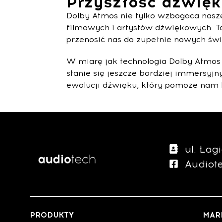
Przyszłość dźwię
Dolby Atmos nie tylko wzbogaca nasz
filmowych i artystów dźwiękowych. T
przenosić nas do zupełnie nowych św
W miarę jak technologia Dolby Atmos 
stanie się jeszcze bardziej immersyjny
ewolucji dźwięku, który pomoże nam b
ul. Ła
Audiot
PRODUKTY
MAR