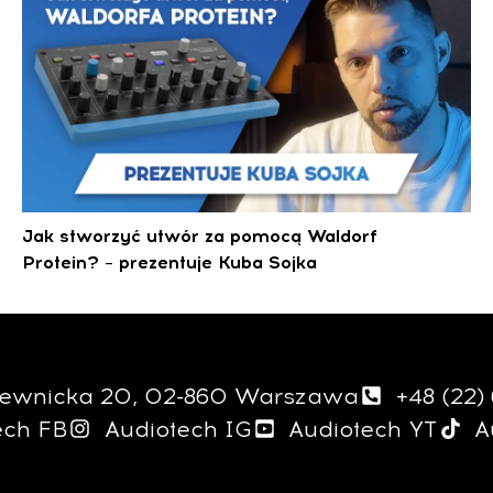
Jak stworzyć utwór za pomocą Waldorf
Protein? – prezentuje Kuba Sojka
giewnicka 20, 02-860 Warszawa
+48 (22)
ech FB
Audiotech IG
Audiotech YT
A