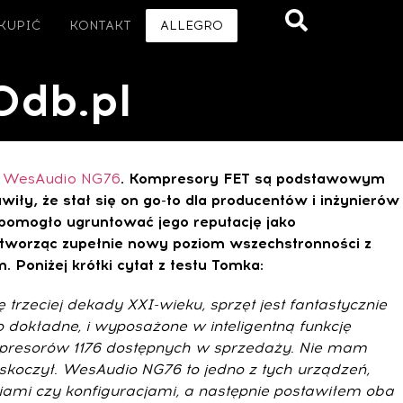
 KUPIĆ
KONTAKT
ALLEGRO
0db.pl
y
WesAudio NG76
. Kompresory FET są podstawowym
ły, że stał się on go-to dla producentów i inżynierów
 pomogło ugruntować jego reputację jako
 tworząc zupełnie nowy poziom wszechstronności z
oniżej krótki cytat z testu Tomka:
rzeciej dekady XXI-wieku, sprzęt jest fantastycznie
 dokładne, i wyposażone w inteligentną funkcję
kompresorów 1176 dostępnych w sprzedaży. Nie mam
skoczył. WesAudio NG76 to jedno z tych urządzeń,
ciami czy konfiguracjami, a następnie postawiłem oba