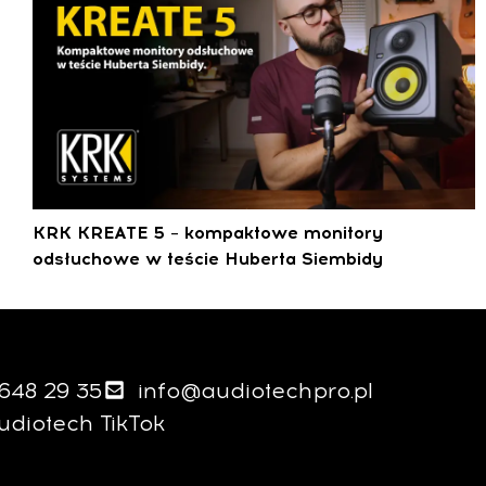
KRK KREATE 5 – kompaktowe monitory
odsłuchowe w teście Huberta Siembidy
 648 29 35
info@audiotechpro.pl
udiotech TikTok