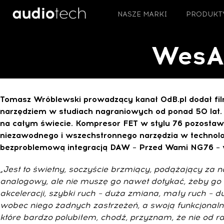
NASZE MARKI
PRODUKT
WesAu
Tomasz Wróblewski prowadzący kanał 0dB.pl dodał fil
narzędziem w studiach nagraniowych od ponad 50 lat. J
na całym świecie. Kompresor FET w stylu 76 pozostawi
niezawodnego i wszechstronnego narzędzia w technolog
bezproblemową integracją DAW – Przed Wami NG76 – w 
„Jest to świetny, soczyście brzmiący, podążający za n
analogowy, ale nie muszę go nawet dotykać, żeby go 
akceleracji, szybki ruch – duża zmiana, mały ruch – 
wobec niego żadnych zastrzeżeń, a swoją funkcjonaln
które bardzo polubiłem, chodź, przyznam, że nie od r