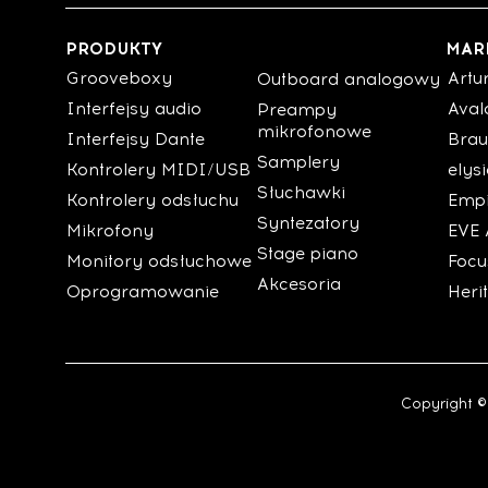
PRODUKTY
MAR
Grooveboxy
Artu
Outboard analogowy
Interfejsy audio
Aval
Preampy
mikrofonowe
Interfejsy Dante
Brau
Samplery
Kontrolery MIDI/USB
elys
Słuchawki
Kontrolery odsłuchu
Empi
Syntezatory
Mikrofony
EVE 
Stage piano
Monitory odsłuchowe
Focu
Akcesoria
Oprogramowanie
Heri
Copyright ©