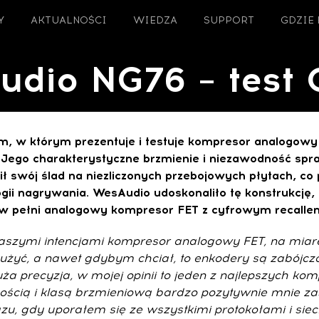
Y
AKTUALNOŚCI
WIEDZA
SUPPORT
GDZIE
dio NG76 – test 
m, w którym prezentuje i testuje kompresor analogow
ego charakterystyczne brzmienie i niezawodność sprawi
ł swój ślad na niezliczonych przebojowych płytach, co
ii nagrywania. WesAudio udoskonaliło tę konstrukcję,
pełni analogowy kompresor FET z cyfrowym recallem. P
aszymi intencjami kompresor analogowy FET, na miarę t
użyć, a nawet gdybym chciał, to enkodery są zabójczo
duża precyzja, w mojej opinii to jeden z najlepszych 
ością i klasą brzmieniową bardzo pozytywnie mnie za
azu, gdy uporałem się ze wszystkimi protokołami i sie