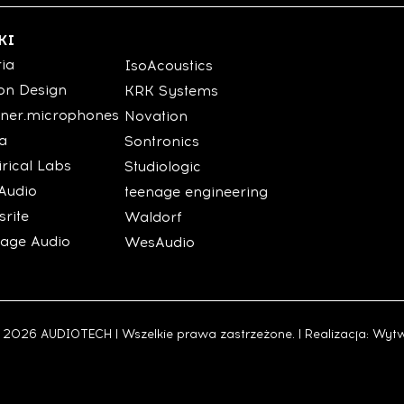
KI
ria
IsoAcoustics
on Design
KRK Systems
ner.microphones
Novation
ia
Sontronics
rical Labs
Studiologic
Audio
teenage engineering
srite
Waldorf
tage Audio
WesAudio
 2026 AUDIOTECH | Wszelkie prawa zastrzeżone. | Realizacja:
Wytw