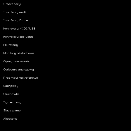
Grooveboxy
Interfejsy audio
Interfejsy Dante
Kontrolery MIDI/USB
Kontrolery odsłuchu
Mikrofony
Monitory odsłuchowe
Oprogramowanie
Outboard analogowy
Preampy mikrofonowe
Samplery
Słuchawki
Syntezatory
Stage piano
Akcesoria