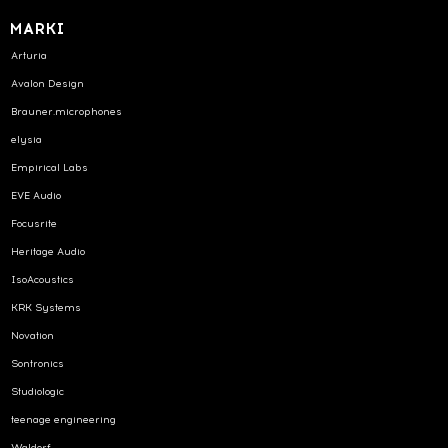
MARKI
Arturia
Avalon Design
Brauner.microphones
elysia
Empirical Labs
EVE Audio
Focusrite
Heritage Audio
IsoAcoustics
KRK Systems
Novation
Sontronics
Studiologic
teenage engineering
Waldorf