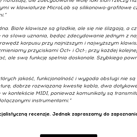
ę hałasują, ale zdecydowanie wolę taki stan rzeczy 
 w klawiaturze MicroLab są silikonowo-grafitowe cz
i.”
. Białe klawisze są gładkie, ale się nie ślizgają, a 
na słowa uznania, będąc zdecydowanie jednym z najle
rawędź korpusu przy najniższym i najwyższym klawiszu
mieniamy przyciskami Oct+ i Oct-; przy każdej kolejnej
wać, ale swą funkcję spełnia doskonale. Szybkiego po
órych jakość, funkcjonalność i wygoda obsługi nie są 
turę, dobrze rozwiązaną kwestię kabla, dwa dotykowe 
 w kontekście MIDI, ponieważ komunikaty są transmito
dołączonymi instrumentami.”
cjalistyczną recenzje. Jednak zapraszamy do zapoznania