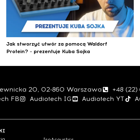
Jak stworzyć utwór za pomocą Waldorf
Protein? – prezentuje Kuba Sojka
giewnicka 20, 02-860 Warszawa
+48 (22)
ech FB
Audiotech IG
Audiotech YT
A
KI
ria
IsoAcoustics