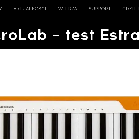
Y
AKTUALNOŚCI
WIEDZA
SUPPORT
GDZIE
roLab – test Estr