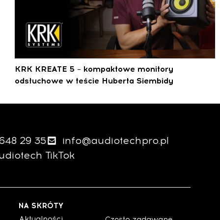
KRK KREATE 5 – kompaktowe monitory
odsłuchowe w teście Huberta Siembidy
 648 29 35
info@audiotechpro.pl
udiotech TikTok
NA SKRÓTY
Aktualności
Często zadawane