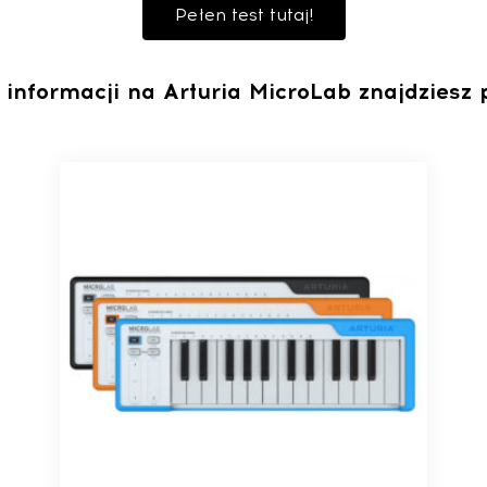
Pełen test tutaj!
 informacji na Arturia MicroLab znajdziesz p