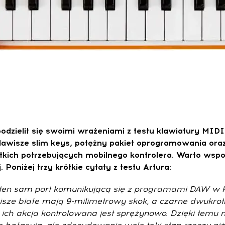
podzielił się swoimi wrażeniami z testu klawiatury MID
lawisze slim keys, potężny pakiet oprogramowania oraz
ich potrzebujących mobilnego kontrolera. Warto wspo
 Poniżej trzy krótkie cytaty z testu Artura:
ez ten sam port komunikującą się z programami DAW w
isze białe mają 9-milimetrowy skok, a czarne dwukrot
, a ich akcja kontrolowana jest sprężynowo. Dzięki tem