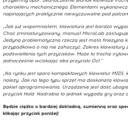
przyjemny opór. Jednocześnie jednak klawisze troch
charakteru mechanicznego. Elementami wykonawczymi
napinających praktycznie niewyczuwalne pod palcam
„Jak już wspomniałem, klawiatura jest bardzo wygodna
Choć zminiaturyzowany, manuał MicroLab zasługuje 
Jedyną problematyczną rzeczą jest mało finezyjna k
przypadkowo o nią nie zahaczyć. Zakres klawiatury z
podświetlenia tych przycisków. Może to trochę iryto
jednocześnie wciskając oba przyciski Oct.”
„Na rynku jest sporo kompaktowych klawiatur MIDI, kt
należy. Jak na tego typu sprzęt ma doskonałą klawia
pakiet oprogramowania. Urządzenie jest dość ubogie
przycisk Hold. Nadrabia to jednak wygodą gry oraz 
Będzie ciężko o bardziej dokładną, sumienną oraz spe
klikając przycisk poniżej!