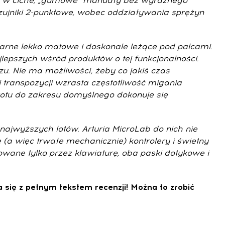
niż w ciche, „gumowe” manuały bez wyraźnego
ujniki 2-punktowe, wobec oddziaływania sprężyn
czarne lekko matowe i doskonale leżące pod palcami.
pszych wśród produktów o tej funkcjonalności.
. Nie ma możliwości, żeby co jakiś czas
 transpozycji wzrasta częstotliwość migania
wrotu do zakresu domyślnego dokonuje się
najwyższych lotów. Arturia MicroLab do nich nie
(a więc trwałe mechanicznie) kontrolery i świetny
wane tylko przez klawiaturę, oba paski dotykowe i
 się z pełnym tekstem recenzji! Można to zrobić