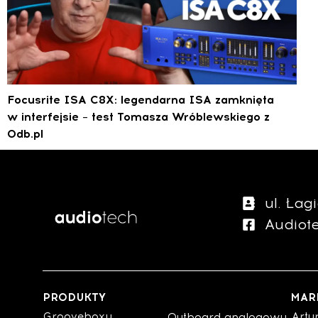
Focusrite ISA C8X: legendarna ISA zamknięta
w interfejsie – test Tomasza Wróblewskiego z
0db.pl
ul. Ła
Audiot
PRODUKTY
MAR
Grooveboxy
Artu
Outboard analogowy