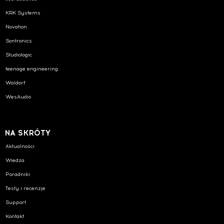
KRK Systems
Novation
Sontronics
Studiologic
teenage engineering
Waldorf
WesAudio
NA SKRÓTY
Aktualności
Wiedza
Poradniki
Testy i recenzje
Support
Kontakt