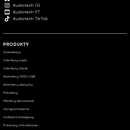
Audiotech IG
Audiotech YT
Audiotech TikTok
PRODUKTY
Grooveboxy
Interfejsy audio
Interfejsy Dante
Kontrolery MIDI/USB
Kontrolery odsłuchu
Mikrofony
Monitory odsłuchowe
Oprogramowanie
Outboard analogowy
Preampy mikrofonowe