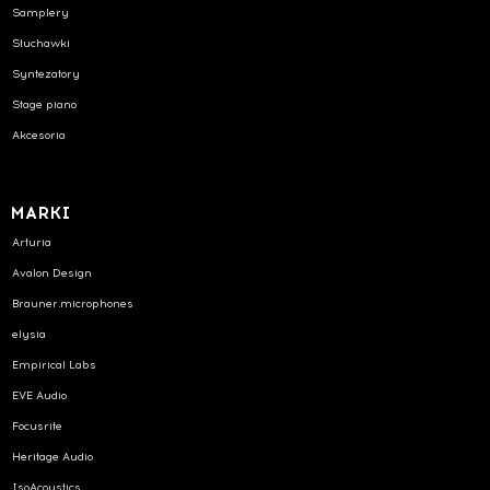
Samplery
Słuchawki
Syntezatory
Stage piano
Akcesoria
MARKI
Arturia
Avalon Design
Brauner.microphones
elysia
Empirical Labs
EVE Audio
Focusrite
Heritage Audio
IsoAcoustics