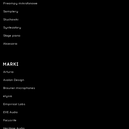
Preampy mikrofonowe
Samplery
Słuchawki
Syntezatory
Stage piano
Akcesoria
MARKI
Arturia
Avalon Design
Brauner.microphones
elysia
Empirical Labs
EVE Audio
Focusrite
Heritage Audio