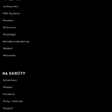
IsoAcoustics
KRK Systems
Novation
Sontronics
Studiologic
teenage engineering
Waldorf
WesAudio
NA SKRÓTY
Aktualności
Wiedza
Poradniki
Testy i recenzje
Support