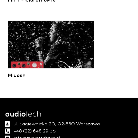
Miuosh
ul. Łagiewnicka 20, 02-860 Warszawa
+48 (22) 648 29 35