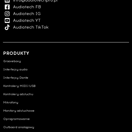
info@audiotechpro.pl
Audiotech FB
Audiotech IG
Audiotech YT
Audiotech TikTok
PRODUKTY
Grooveboxy
Interfejsy audio
Interfejsy Dante
Kontrolery MIDI/USB
Kontrolery odsłuchu
Mikrofony
Monitory odsłuchowe
Oprogramowanie
Outboard analogowy