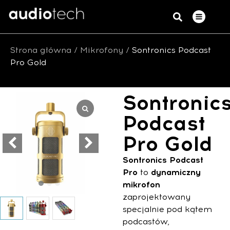
Strona główna
/
Mikrofony
/ Sontronics Podcast
Pro Gold
Sontronic
Podcast
Pro Gold
Sontronics Podcast
Pro
to
dynamiczny
mikrofon
zaprojektowany
specjalnie pod kątem
podcastów,