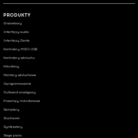
PRODUKTY
Grooveboxy
Interfejsy audio
Interfejsy Dante
Kontrolery MIDI/USB
Kontrolery odsłuchu
Mikrofony
Monitory odsłuchowe
Oprogramowanie
Outboard analogowy
Preampy mikrofonowe
Samplery
Słuchawki
Syntezatory
Stage piano