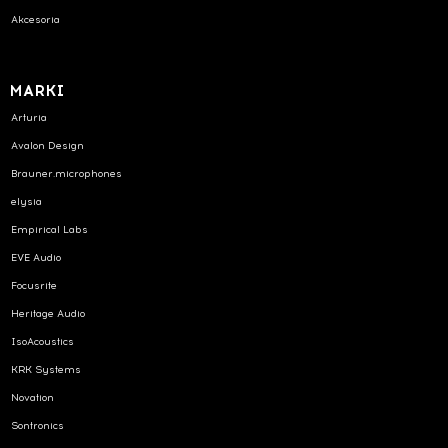
Akcesoria
MARKI
Arturia
Avalon Design
Brauner.microphones
elysia
Empirical Labs
EVE Audio
Focusrite
Heritage Audio
IsoAcoustics
KRK Systems
Novation
Sontronics