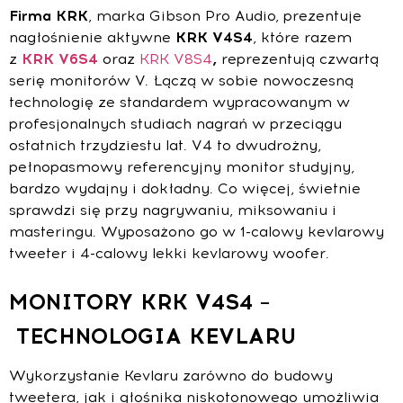
Firma KRK
, marka Gibson Pro Audio, prezentuje
nagłośnienie aktywne
KRK V4S4
, które razem
z
KRK V6S4
oraz
KRK V8S4
,
reprezentują czwartą
serię monitorów V. Łączą w sobie nowoczesną
technologię ze standardem wypracowanym w
profesjonalnych studiach nagrań w przeciągu
ostatnich trzydziestu lat. V4 to dwudrożny,
pełnopasmowy referencyjny monitor studyjny,
bardzo wydajny i dokładny. Co więcej, świetnie
sprawdzi się przy nagrywaniu, miksowaniu i
masteringu. Wyposażono go w 1-calowy kevlarowy
tweeter i 4-calowy lekki kevlarowy woofer.
MONITORY KRK V4S4
–
TECHNOLOGIA KEVLARU
Wykorzystanie Kevlaru zarówno do budowy
tweetera, jak i głośnika niskotonowego umożliwia