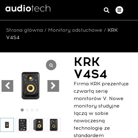
Strona główna
/
Monitory odsłuchowe
/ KRK
V4S4
KRK
V4S4
Firma KRK prezentuje
czwartą serię
monitorów V. Nowe
monitory studyjne
łączą w sobie
nowoczesną
technologię ze
standardem