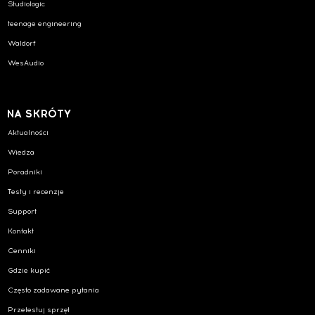
Studiologic
teenage engineering
Waldorf
WesAudio
NA SKRÓTY
Aktualności
Wiedza
Poradniki
Testy i recenzje
Support
Kontakt
Cenniki
Gdzie kupić
Często zadawane pytania
Przetestuj sprzęt