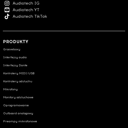
Audiotech IG
Audiotech YT
Audiotech TikTok
PRODUKTY
Grooveboxy
Interfejsy audio
Interfejsy Dante
Kontrolery MIDI/USB
Kontrolery odsłuchu
Mikrofony
Monitory odsłuchowe
Oprogramowanie
Outboard analogowy
Preampy mikrofonowe