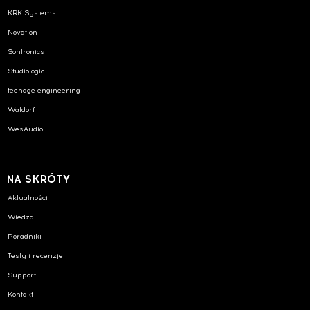
KRK Systems
Novation
Sontronics
Studiologic
teenage engineering
Waldorf
WesAudio
NA SKRÓTY
Aktualności
Wiedza
Poradniki
Testy i recenzje
Support
Kontakt