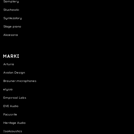
Samplery
Słuchawki
Syntezatory
Stage piano
Akcesoria
MARKI
Arturia
Avalon Design
Brauner.microphones
elysia
Empirical Labs
EVE Audio
Focusrite
Heritage Audio
IsoAcoustics