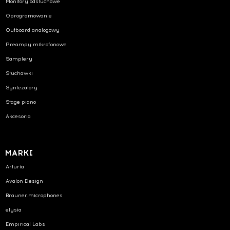
Monitory odsłuchowe
Oprogramowanie
Outboard analogowy
Preampy mikrofonowe
Samplery
Słuchawki
Syntezatory
Stage piano
Akcesoria
MARKI
Arturia
Avalon Design
Brauner.microphones
elysia
Empirical Labs