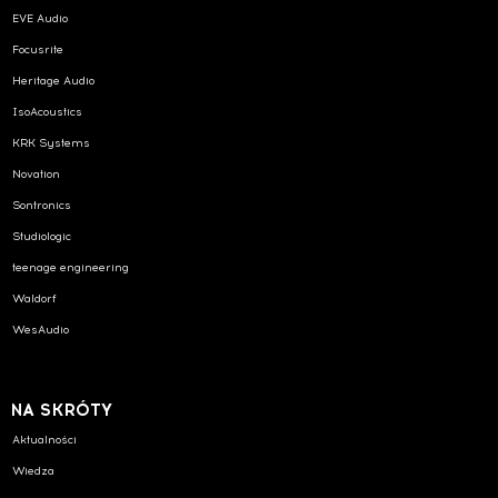
EVE Audio
Focusrite
Heritage Audio
IsoAcoustics
KRK Systems
Novation
Sontronics
Studiologic
teenage engineering
Waldorf
WesAudio
NA SKRÓTY
Aktualności
Wiedza