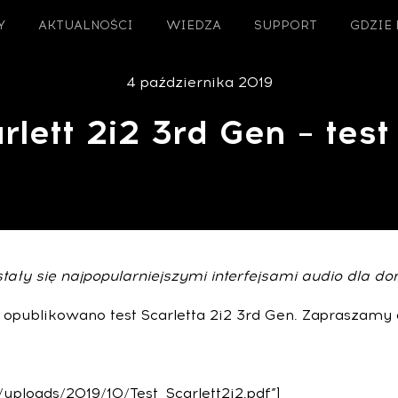
Y
AKTUALNOŚCI
WIEDZA
SUPPORT
GDZIE
4 października 2019
rlett 2i2 3rd Gen – test
 stały się najpopularniejszymi interfejsami audio dla
ublikowano test Scarletta 2i2 3rd Gen. Zapraszamy d
uploads/2019/10/Test_Scarlett2i2.pdf”]