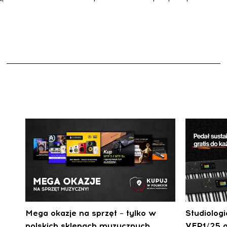
Mega okazje na sprzęt – tylko w
Studiolog
polskich sklepach muzycznych
VFP1/25 g