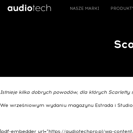
NASZE MARKI
PRODUKT
Sca
Istnieje kilka dobrych powodów, dla których Scarletty
We wrześniowym wydaniu magazynu Estrada i Studio op
[pdf-embedder url=”https://audiotechpro.pl/wp-content/