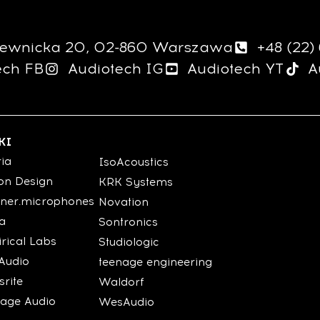
giewnicka 20, 02-860 Warszawa
+48 (22)
ech FB
Audiotech IG
Audiotech YT
A
KI
ria
IsoAcoustics
on Design
KRK Systems
ner.microphones
Novation
ia
Sontronics
rical Labs
Studiologic
Audio
teenage engineering
srite
Waldorf
tage Audio
WesAudio