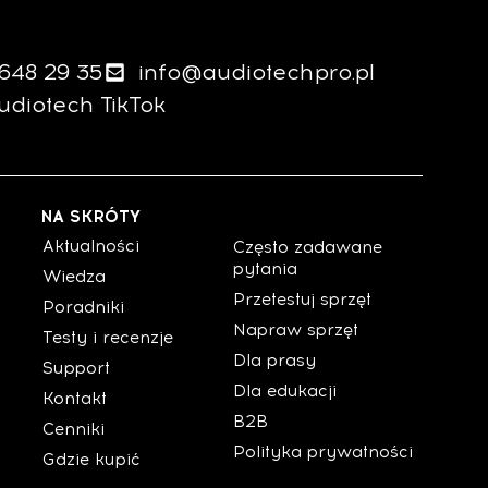
 648 29 35
info@audiotechpro.pl
udiotech TikTok
NA SKRÓTY
Aktualności
Często zadawane
pytania
Wiedza
Przetestuj sprzęt
Poradniki
Napraw sprzęt
Testy i recenzje
Dla prasy
Support
Dla edukacji
Kontakt
B2B
Cenniki
Polityka prywatności
Gdzie kupić