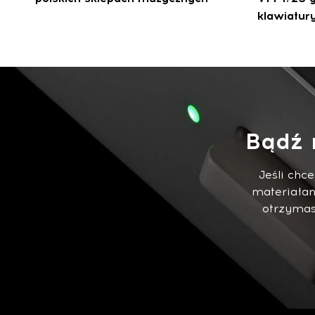
klawiatur
Bądź 
Jeśli chc
materiałam
otrzymasz