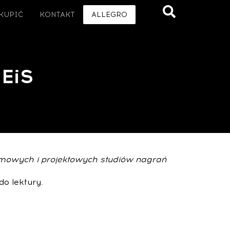
 KUPIĆ
KONTAKT
ALLEGRO
 EiS
 domowych i projektowych studiów nagrań
o lektury.