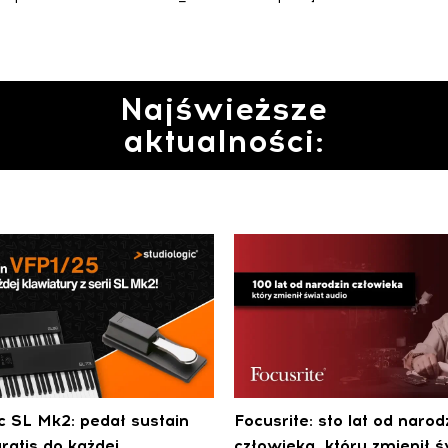
Najświeższe
aktualności:
ic SL Mk2: pedał sustain
Focusrite: sto lat od narod
ratis do każdej
człowieka, który zmienił ś