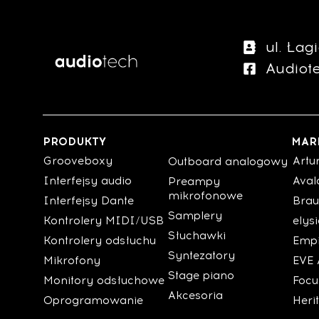
ul. Ła
Audiot
PRODUKTY
MAR
Grooveboxy
Artu
Outboard analogowy
Interfejsy audio
Aval
Preampy
mikrofonowe
Interfejsy Dante
Brau
Samplery
Kontrolery MIDI/USB
elys
Słuchawki
Kontrolery odsłuchu
Empi
Syntezatory
Mikrofony
EVE 
Stage piano
Monitory odsłuchowe
Focu
Akcesoria
Oprogramowanie
Heri