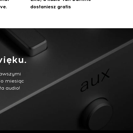
ve.
dostaniesz gratis
ięku.
ekawszymi
Co miesiąc
ta audio!