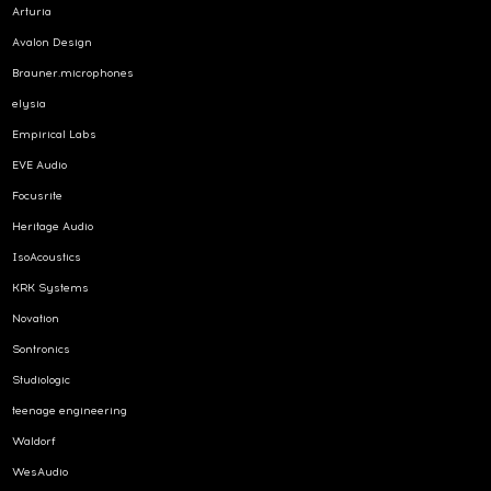
Arturia
Avalon Design
Brauner.microphones
elysia
Empirical Labs
EVE Audio
Focusrite
Heritage Audio
IsoAcoustics
KRK Systems
Novation
Sontronics
Studiologic
teenage engineering
Waldorf
WesAudio