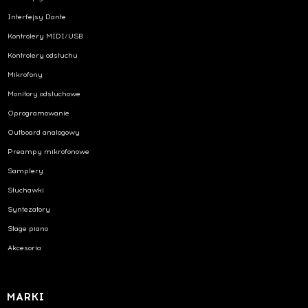
Interfejsy Dante
Kontrolery MIDI/USB
Kontrolery odsłuchu
Mikrofony
Monitory odsłuchowe
Oprogramowanie
Outboard analogowy
Preampy mikrofonowe
Samplery
Słuchawki
Syntezatory
Stage piano
Akcesoria
MARKI