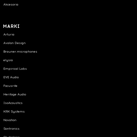
Akcesoria
MARKI
Arturia
Avalon Design
Brauner.microphones
elysia
Empirical Labs
EVE Audio
Focusrite
Heritage Audio
IsoAcoustics
KRK Systems
Novation
Sontronics