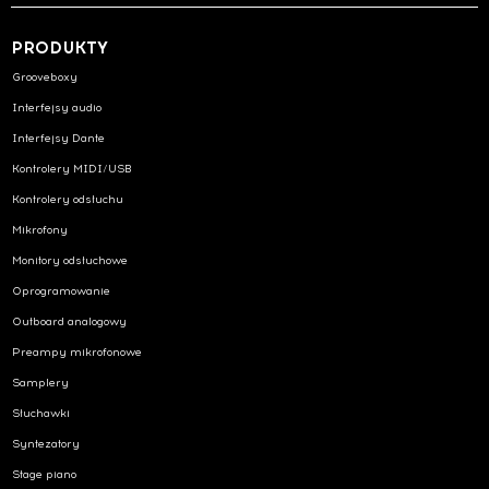
PRODUKTY
Grooveboxy
Interfejsy audio
Interfejsy Dante
Kontrolery MIDI/USB
Kontrolery odsłuchu
Mikrofony
Monitory odsłuchowe
Oprogramowanie
Outboard analogowy
Preampy mikrofonowe
Samplery
Słuchawki
Syntezatory
Stage piano