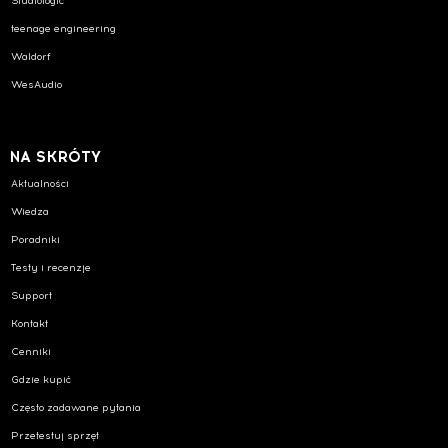
Studiologic
teenage engineering
Waldorf
WesAudio
NA SKRÓTY
Aktualności
Wiedza
Poradniki
Testy i recenzje
Support
Kontakt
Cenniki
Gdzie kupić
Często zadawane pytania
Przetestuj sprzęt