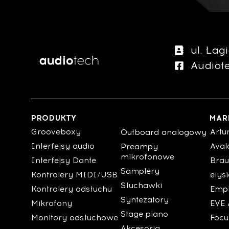
ul. Ła
Audiot
PRODUKTY
MAR
Grooveboxy
Artu
Outboard analogowy
Interfejsy audio
Aval
Preampy
mikrofonowe
Interfejsy Dante
Brau
Samplery
Kontrolery MIDI/USB
elys
Słuchawki
Kontrolery odsłuchu
Empi
Syntezatory
Mikrofony
EVE 
Stage piano
Monitory odsłuchowe
Focu
Akcesoria