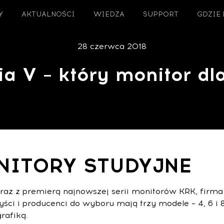
Y
AKTUALNOŚCI
WIEDZA
SUPPORT
GDZIE
28 czerwca 2018
a V – który monitor dl
NITORY STUDYJNE
u. Wraz z premierą najnowszej serii monitorów KRK, fir
ci i producenci do wyboru mają trzy modele – 4, 6 i 
rafiką.