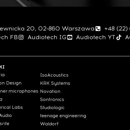
giewnicka 20, 02-860 Warszawa
+48 (22)
ech FB
Audiotech IG
Audiotech YT
A
KI
ria
IsoAcoustics
on Design
KRK Systems
ner.microphones
Novation
ia
Sontronics
rical Labs
Studiologic
Audio
teenage engineering
srite
Waldorf