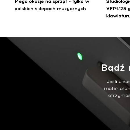
Mega okazje na sprzęt – tylko w
Studiolog
polskich sklepach muzycznych
VFP1/25 g
klawiatur
Bądź 
Jeśli chc
materiałam
otrzymasz