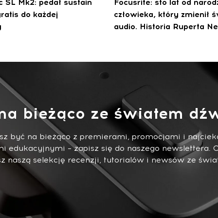
ic SL Mk2: pedał sustain
Focusrite: sto lat od narod
ratis do każdej
człowieka, który zmienił ś
y
audio. Historia Ruperta Ne
na bieżąco ze światem dźw
esz być na bieżąco z premierami, promocjami i najci
i edukacyjnymi – zapisz się do naszego newslettera. 
 naszą selekcję recenzji, tutorialów i newsów ze świa