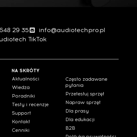
 648 29 35
info@audiotechpro.pl
udiotech TikTok
NA SKRÓTY
Aktualności
Często zadawane
pytania
Wiedza
Przetestuj sprzęt
Poradniki
Napraw sprzęt
Testy i recenzje
Dla prasy
Support
Dla edukacji
Kontakt
B2B
Cenniki
Polityka prywatności