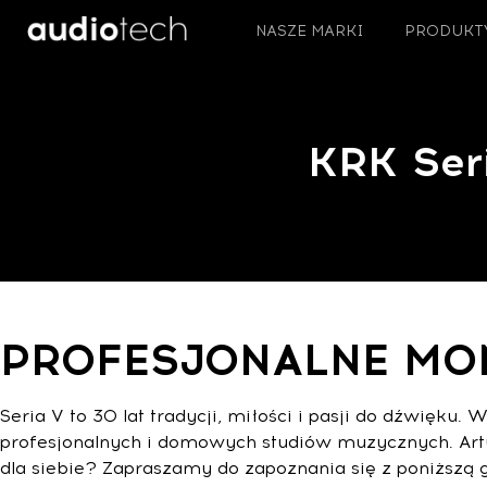
NASZE MARKI
PRODUKT
KRK Seri
PROFESJONALNE MO
Seria V to 30 lat tradycji, miłości i pasji do dźwięk
profesjonalnych i domowych studiów muzycznych. Artyś
dla siebie? Zapraszamy do zapoznania się z poniższą g