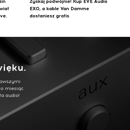
zin
Zyskaj podwójnie! Kup EVE Audio
wiat
EXO, a kable Van Damme
ve.
dostaniesz gratis
ięku.
ekawszymi
Co miesiąc
ta audio!