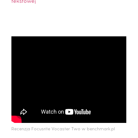
tekstowej
Recenzja Focusrite Vocaster Two w benchmark.pl