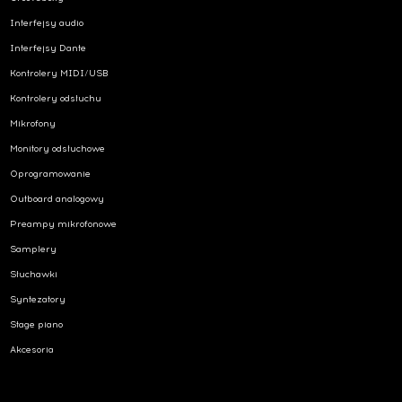
Interfejsy audio
Interfejsy Dante
Kontrolery MIDI/USB
Kontrolery odsłuchu
Mikrofony
Monitory odsłuchowe
Oprogramowanie
Outboard analogowy
Preampy mikrofonowe
Samplery
Słuchawki
Syntezatory
Stage piano
Akcesoria