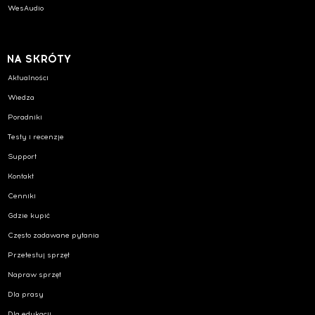
WesAudio
NA SKRÓTY
Aktualności
Wiedza
Poradniki
Testy i recenzje
Support
Kontakt
Cenniki
Gdzie kupić
Często zadawane pytania
Przetestuj sprzęt
Napraw sprzęt
Dla prasy
Dla edukacji