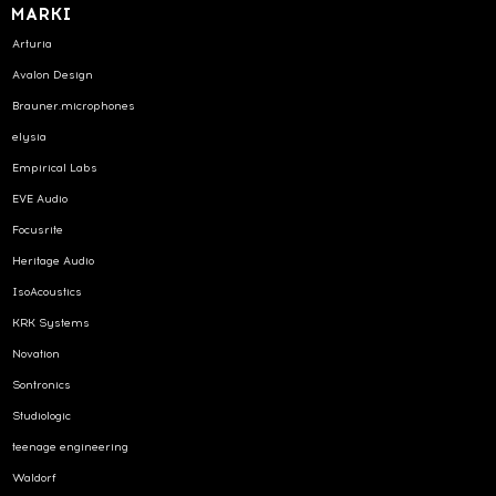
MARKI
Arturia
Avalon Design
Brauner.microphones
elysia
Empirical Labs
EVE Audio
Focusrite
Heritage Audio
IsoAcoustics
KRK Systems
Novation
Sontronics
Studiologic
teenage engineering
Waldorf