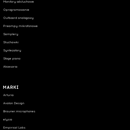
Monitory odsłuchowe
Oprogramowanie
Outboard analogowy
Preampy mikrofonowe
Samplery
Słuchawki
Syntezatory
Stage piano
Akcesoria
MARKI
Arturia
Avalon Design
Brauner.microphones
elysia
Empirical Labs