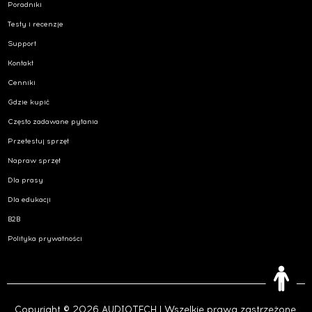
Poradniki
Testy i recenzje
Support
Kontakt
Cenniki
Gdzie kupić
Często zadawane pytania
Przetestuj sprzęt
Napraw sprzęt
Dla prasy
Dla edukacji
B2B
Polityka prywatności
Copyright © 2026 AUDIOTECH | Wszelkie prawa zastrzeżone.