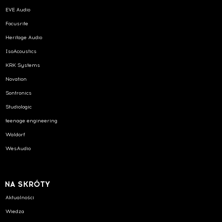
EVE Audio
Focusrite
Heritage Audio
IsoAcoustics
KRK Systems
Novation
Sontronics
Studiologic
teenage engineering
Waldorf
WesAudio
NA SKRÓTY
Aktualności
Wiedza