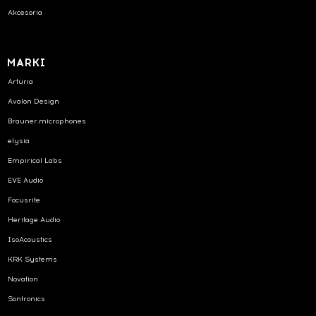
Akcesoria
MARKI
Arturia
Avalon Design
Brauner.microphones
elysia
Empirical Labs
EVE Audio
Focusrite
Heritage Audio
IsoAcoustics
KRK Systems
Novation
Sontronics