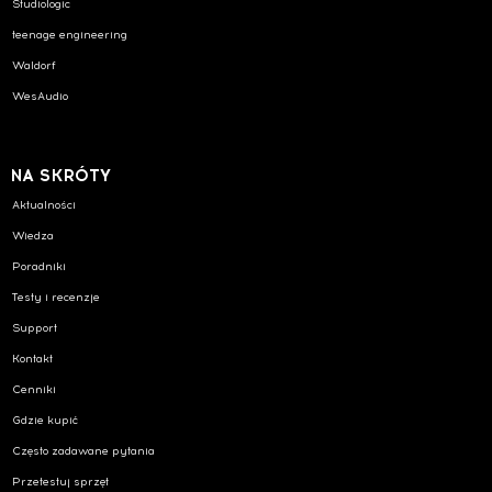
Studiologic
teenage engineering
Waldorf
WesAudio
NA SKRÓTY
Aktualności
Wiedza
Poradniki
Testy i recenzje
Support
Kontakt
Cenniki
Gdzie kupić
Często zadawane pytania
Przetestuj sprzęt