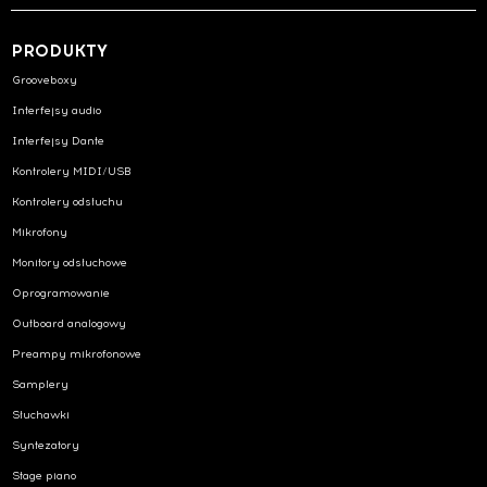
PRODUKTY
Grooveboxy
Interfejsy audio
Interfejsy Dante
Kontrolery MIDI/USB
Kontrolery odsłuchu
Mikrofony
Monitory odsłuchowe
Oprogramowanie
Outboard analogowy
Preampy mikrofonowe
Samplery
Słuchawki
Syntezatory
Stage piano