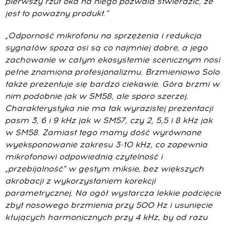
pierwszy rzut oka na niego pozwala stwierdzić, że
jest to poważny produkt.”
„Odporność mikrofonu na sprzężenia i redukcja
sygnałów spoza osi są co najmniej dobre, a jego
zachowanie w całym ekosystemie scenicznym nosi
pełne znamiona profesjonalizmu. Brzmieniowo Solo
także prezentuje się bardzo ciekawie. Góra brzmi w
nim podobnie jak w SM58, ale sporo szerzej.
Charakterystyka nie ma tak wyrazistej prezentacji
pasm 3, 6 i 9 kHz jak w SM57, czy 2, 5,5 i 8 kHz jak
w SM58. Zamiast tego mamy dość wyrównane
wyeksponowanie zakresu 3-10 kHz, co zapewnia
mikrofonowi odpowiednią czytelność i
„przebijalność” w gęstym miksie, bez większych
akrobacji z wykorzystaniem korekcji
parametrycznej. Na ogół wystarcza lekkie podcięcie
zbyt nosowego brzmienia przy 500 Hz i usunięcie
kłujących harmonicznych przy 4 kHz, by od razu