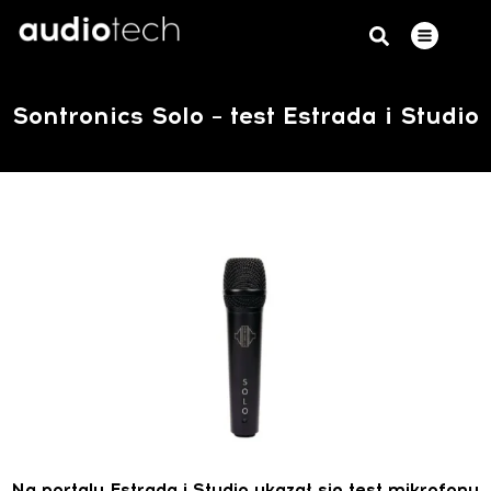
Sontronics Solo – test Estrada i Studio
Na portalu Estrada i Studio ukazał się test mikrofonu