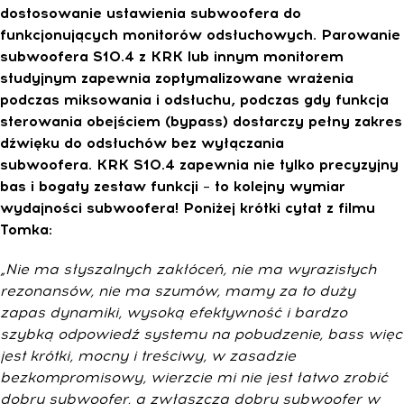
dostosowanie ustawienia subwoofera do
funkcjonujących monitorów odsłuchowych. Parowanie
subwoofera S10.4 z KRK lub innym monitorem
studyjnym zapewnia zoptymalizowane wrażenia
podczas miksowania i odsłuchu, podczas gdy funkcja
sterowania obejściem (bypass) dostarczy pełny zakres
dźwięku do odsłuchów bez wyłączania
subwoofera. KRK S10.4 zapewnia nie tylko precyzyjny
bas i bogaty zestaw funkcji – to kolejny wymiar
wydajności subwoofera! Poniżej krótki cytat z filmu
Tomka:
„Nie ma słyszalnych zakłóceń, nie ma wyrazistych
rezonansów, nie ma szumów, mamy za to duży
zapas dynamiki, wysoką efektywność i bardzo
szybką odpowiedź systemu na pobudzenie, bass więc
jest krótki, mocny i treściwy, w zasadzie
bezkompromisowy, wierzcie mi nie jest łatwo zrobić
dobry subwoofer, a zwłaszcza dobry subwoofer w