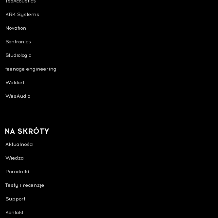
IsoAcoustics
KRK Systems
Novation
Sontronics
Studiologic
teenage engineering
Waldorf
WesAudio
NA SKRÓTY
Aktualności
Wiedza
Poradniki
Testy i recenzje
Support
Kontakt