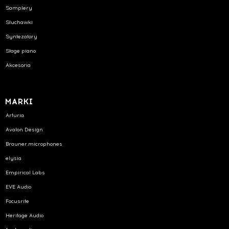
Samplery
Słuchawki
Syntezatory
Stage piano
Akcesoria
MARKI
Arturia
Avalon Design
Brauner.microphones
elysia
Empirical Labs
EVE Audio
Focusrite
Heritage Audio