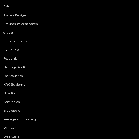
Arturia
Avalon Design
Brauner.microphones
elysia
Empirical Labs
EVE Audio
Focusrite
Heritage Audio
IsoAcoustics
KRK Systems
Novation
Sontronics
Studiologic
teenage engineering
Waldorf
WesAudio