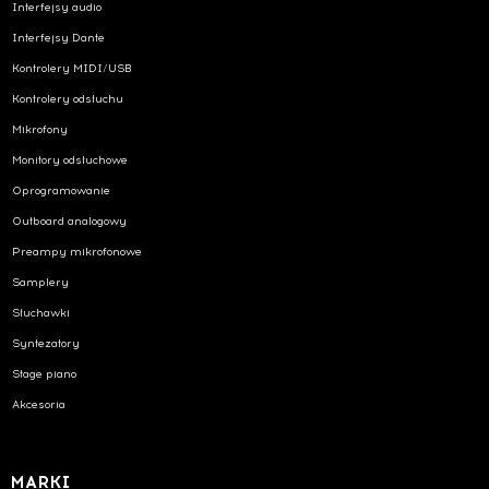
Interfejsy audio
Interfejsy Dante
Kontrolery MIDI/USB
Kontrolery odsłuchu
Mikrofony
Monitory odsłuchowe
Oprogramowanie
Outboard analogowy
Preampy mikrofonowe
Samplery
Słuchawki
Syntezatory
Stage piano
Akcesoria
MARKI