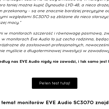
oro taniej można kupić Dynaudio LYD-48, a nieco droż
tem przekonany – są one znacznie bardziej precyzyjne
ymi względami SC3070 są zbliżone do nieco starszych o
szej mocy.”
ni w monitorach szczerość i równowagę pasmową, zwłas
 w monitorach Eve Audio to już cecha rodzinna, będąca
rójdrożne do zastosowań profesjonalnych, nowocześni
ażnie myślicie o długoterminowej inwestycji w zawodowy
ług nas EVE Audio nigdy nie zawodzi, i tak samo jest
Pełen test tutaj!
a temat monitorów EVE Audio SC3070 znajdzi