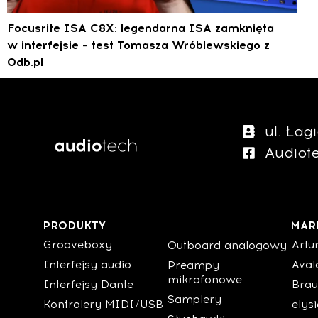
Focusrite ISA C8X: legendarna ISA zamknięta
w interfejsie – test Tomasza Wróblewskiego z
0db.pl
ul. Ła
Audiot
PRODUKTY
MAR
Grooveboxy
Artu
Outboard analogowy
Interfejsy audio
Aval
Preampy
mikrofonowe
Interfejsy Dante
Brau
Samplery
Kontrolery MIDI/USB
elys