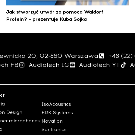
Jak stworzyć utwór za pomocą Waldorf
Protein? – prezentuje Kuba Sojka
giewnicka 20, 02-860 Warszawa
+48 (22)
ech FB
Audiotech IG
Audiotech YT
A
KI
ria
IsoAcoustics
on Design
KRK Systems
ner.microphones
Novation
ia
Sontronics