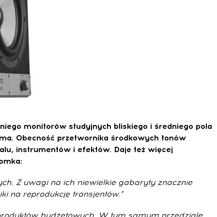
niego monitorów studyjnych bliskiego i średniego pola
norma. Obecność przetwornika środkowych tonów
u, instrumentów i efektów. Daje też więcej
Tomka:
ych. Z uwagi na ich niewielkie gabaryty znacznie
i na reprodukcję transjentów.”
ii produktów budżetowych. W tym samym przedziale