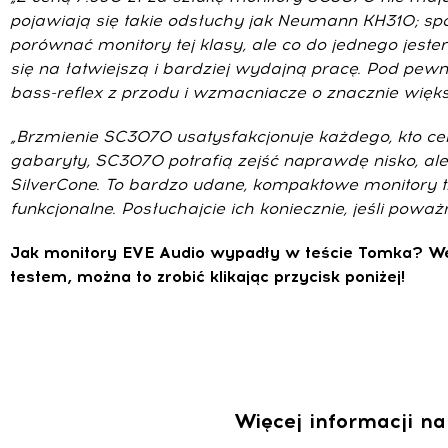
pojawiają się takie odsłuchy jak Neumann KH310; sp
porównać monitory tej klasy, ale co do jednego jes
się na łatwiejszą i bardziej wydajną pracę. Pod pewn
bass-reflex z przodu i wzmacniacze o znacznie więk
„Brzmienie SC3070 usatysfakcjonuje każdego, kto ce
gabaryty, SC3070 potrafią zejść naprawdę nisko, ale
SilverCone. To bardzo udane, kompaktowe monitory t
funkcjonalne. Posłuchajcie ich koniecznie, jeśli pow
Jak monitory EVE Audio wypadły w teście Tomka? Wed
testem, można to zrobić klikając przycisk poniżej!
Więcej informacji n