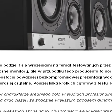
 podzielił się wrażeniami na temat testowanych przez 
jdrożne monitory, ale w przypadku tego producenta to 
tacią odważnej i bezkompromisowej prezentacji wokal
bardziej czytelne. Poniżej kilka krótkich cytatów z testu 
 w charakterze średniego pola w studiach profesjonaln
gą grać ciszej i ze znacznie większym zapasem dynamik
ą większych szans na to, aby zmieścić się w kategor