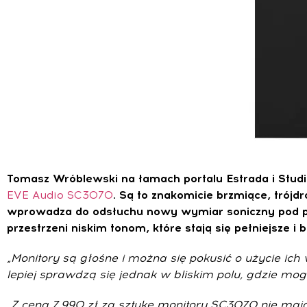
Tomasz Wróblewski na łamach portalu Estrada i Studio
EVE Audio SC3070
. Są to znakomicie brzmiące, tró
wprowadza do odsłuchu nowy wymiar soniczny pod pos
przestrzeni niskim tonom, które stają się pełniejsze i 
„Monitory są głośne i można się pokusić o użycie ich
lepiej sprawdzą się jednak w bliskim polu, gdzie mo
„Z ceną 7.990 zł za sztukę monitory SC3070 nie maj