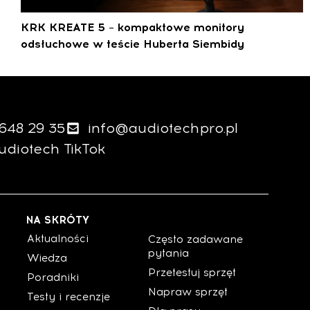
KRK KREATE 5 – kompaktowe monitory
odsłuchowe w teście Huberta Siembidy
 648 29 35
info@audiotechpro.pl
udiotech TikTok
NA SKRÓTY
Aktualności
Często zadawane
pytania
Wiedza
Przetestuj sprzęt
Poradniki
Napraw sprzęt
Testy i recenzje