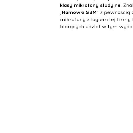
klasy
mikrofony
studyjne
. Zn
„
Ramówki SBM
” z pewnością 
mikrofony z logiem tej firm
biorących udział w tym wydar