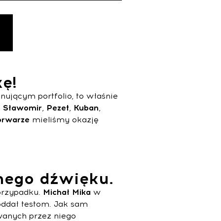
ę!
ującym portfolio, to właśnie
k
Sławomir
,
Pezet
,
Kuban
,
rwarze
mieliśmy okazję
nego dźwięku.
przypadku.
Michał
Mika
w
oddał testom. Jak sam
wanych przez niego