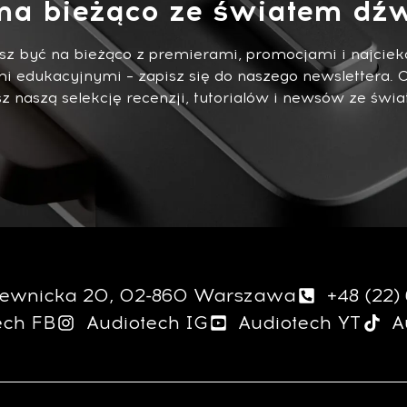
na bieżąco ze światem dźw
esz być na bieżąco z premierami, promocjami i najci
i edukacyjnymi – zapisz się do naszego newslettera. 
 naszą selekcję recenzji, tutorialów i newsów ze świa
giewnicka 20, 02-860 Warszawa
+48 (22)
ech FB
Audiotech IG
Audiotech YT
A