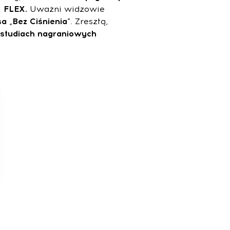
 FLEX.
Uważni widzowie
sa
„
Bez Ciśnienia
”. Zresztą,
studiach
nagraniowych