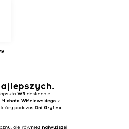
W9
najlepszych.
 Kapsuła
W9
doskonale
y
Michała
Wiśniewskiego
z
, który podczas
Dni Gryfina
iczny, ale również
najwyższej