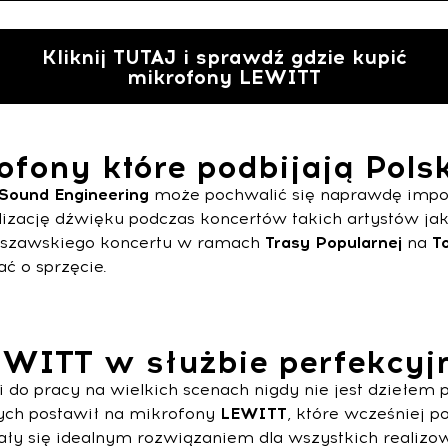
Kliknij TUTAJ i sprawdź gdzie kupić
mikrofony LEWITT
fony które podbijają Polsk
Sound Engineering
może pochwalić się naprawdę impon
lizację dźwięku podczas koncertów takich artystów ja
rszawskiego koncertu w ramach
Trasy Popularnej
na
To
ać o sprzęcie.
EWITT w służbie perfekcyj
do pracy na wielkich scenach nigdy nie jest dziełem 
ych postawił na mikrofony
LEWITT
, które wcześniej p
zały się idealnym rozwiązaniem dla wszystkich realizo