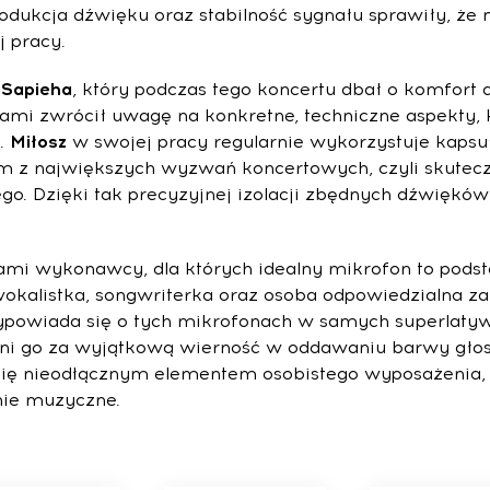
rodukcja dźwięku oraz stabilność sygnału sprawiły, że
 pracy.
Sapieha
, który podczas tego koncertu dbał o komfort a
i zwrócił uwagę na konkretne, techniczne aspekty, k
i.
Miłosz
w swojej pracy regularnie wykorzystuje kapsu
nym z największych wyzwań koncertowych, czyli skut
go. Dzięki tak precyzyjnej izolacji zbędnych dźwiękó
sami wykonawcy, dla których idealny mikrofon to pod
wokalistka, songwriterka oraz osoba odpowiedzialna z
ypowiada się o tych mikrofonach w samych superlaty
eni go za wyjątkową wierność w oddawaniu barwy głos
ł się nieodłącznym elementem osobistego wyposażenia,
nie muzyczne.