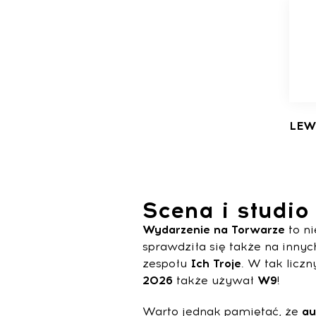
LEW
Scena i studio
Wydarzenie na Torwarze
to n
sprawdziła się także na inny
zespołu
Ich
Troje
. W tak licz
2026
także używał
W9
!
Warto jednak pamiętać, że
au