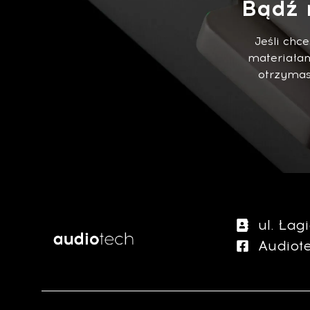
Bądź 
Jeśli chc
materiałam
otrzymasz
ul. Ła
Audiot