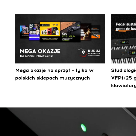
Mega okazje na sprzęt – tylko w
Studiolog
polskich sklepach muzycznych
VFP1/25 g
klawiatur