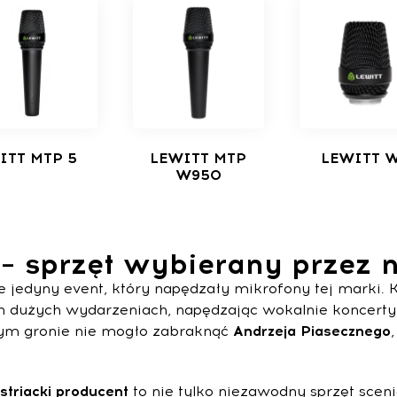
ITT MTP 5
LEWITT MTP
LEWITT 
W950
 – sprzęt wybierany przez 
ie jedyny event, który napędzały mikrofony tej marki.
ch dużych wydarzeniach, napędzając wokalnie koncert
nym gronie nie mogło zabraknąć
Andrzeja Piasecznego
striacki
producent
to nie tylko niezawodny sprzęt scen