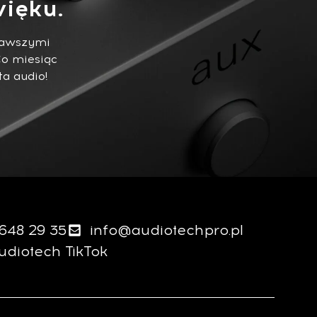
ięku.
ekawszymi
Co miesiąc
ta audio!
 648 29 35
info@audiotechpro.pl
udiotech TikTok