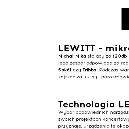
LEWITT - mikro
Michał
Mika
stojący za
120db 
jego zespół odpowiada za rea
Sokół
czy
Tribbs
. Podczas wa
zajrzeć za kulisy i porozmawi
Technologia L
Wybór odpowiednich narzędzi 
swoich projektach koncertow
przyznaje, urządzenia te oka