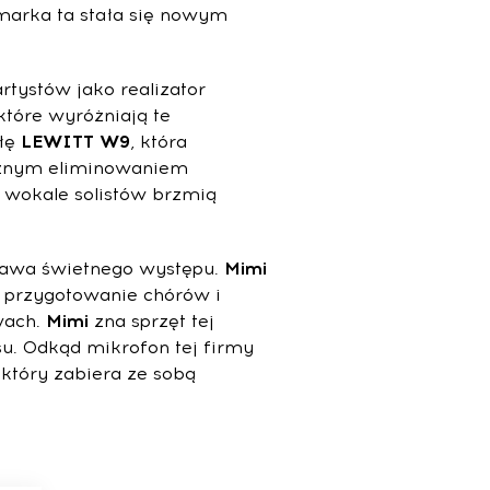
 marka ta stała się nowym
rtystów jako realizator
tóre wyróżniają te
łę
LEWITT W9
, która
ecznym eliminowaniem
w wokale solistów brzmią
stawa świetnego występu.
Mimi
a przygotowanie chórów i
wach.
Mimi
zna sprzęt tej
u. Odkąd mikrofon tej firmy
 który zabiera ze sobą