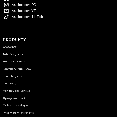
Audiotech IG
Audiotech YT
Audiotech TikTok
PRODUKTY
Grooveboxy
Interfejsy audio
Interfejsy Dante
Kontrolery MIDI/USB
Kontrolery odsłuchu
Mikrofony
Monitory odsłuchowe
Oprogramowanie
Outboard analogowy
Preampy mikrofonowe