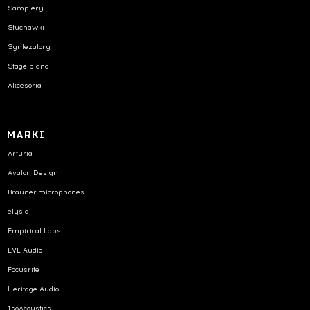
Samplery
Słuchawki
Syntezatory
Stage piano
Akcesoria
MARKI
Arturia
Avalon Design
Brauner.microphones
elysia
Empirical Labs
EVE Audio
Focusrite
Heritage Audio
IsoAcoustics