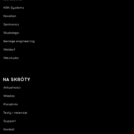
KRK Systems
Novation
Sontronics
Studiologic
teenage engineering
Waldorf
WesAudio
NA SKRÓTY
Aktualności
Wiedza
Poradniki
Testy i recenzje
Support
Kontakt