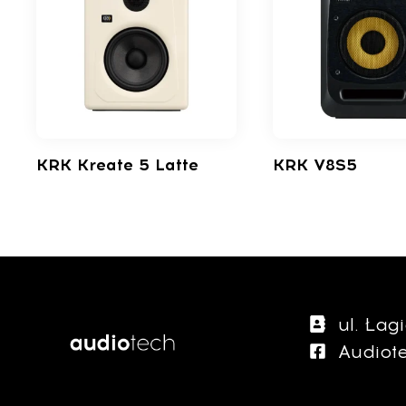
KRK Kreate 5 Latte
KRK V8S5​
ul. Ła
Audiot