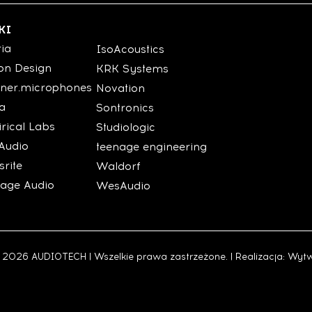
KI
ria
IsoAcoustics
on Design
KRK Systems
ner.microphones
Novation
ia
Sontronics
rical Labs
Studiologic
Audio
teenage engineering
srite
Waldorf
tage Audio
WesAudio
 2026 AUDIOTECH | Wszelkie prawa zastrzeżone. | Realizacja:
Wytw