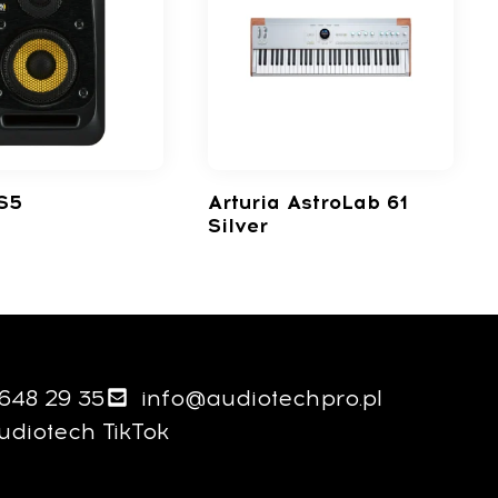
5​
Arturia AstroLab 61
Silver
 648 29 35
info@audiotechpro.pl
udiotech TikTok