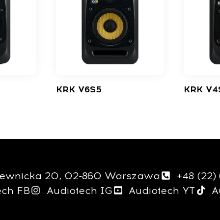
KRK V6S5
KRK V4S
giewnicka 20, 02-860 Warszawa
+48 (22)
ech FB
Audiotech IG
Audiotech YT
A