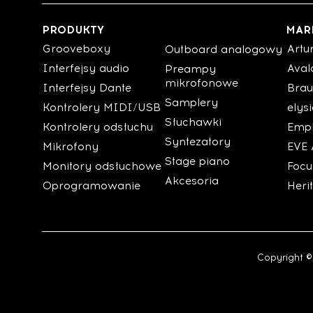
PRODUKTY
MAR
Grooveboxy
Artu
Outboard analogowy
Interfejsy audio
Aval
Preampy
mikrofonowe
Interfejsy Dante
Brau
Samplery
Kontrolery MIDI/USB
elys
Słuchawki
Kontrolery odsłuchu
Empi
Syntezatory
Mikrofony
EVE 
Stage piano
Monitory odsłuchowe
Focu
Akcesoria
Oprogramowanie
Heri
Copyright ©