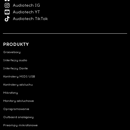
Audiotech IG
Audiotech YT
Audiotech TikTok
PRODUKTY
Grooveboxy
Interfejsy audio
Interfejsy Dante
Kontrolery MIDI/USB
Kontrolery odsłuchu
Mikrofony
Monitory odsłuchowe
Oprogramowanie
Outboard analogowy
Preampy mikrofonowe