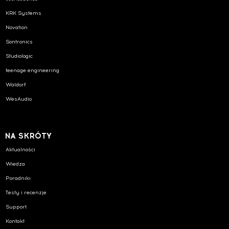
KRK Systems
Novation
Sontronics
Studiologic
teenage engineering
Waldorf
WesAudio
NA SKRÓTY
Aktualności
Wiedza
Poradniki
Testy i recenzje
Support
Kontakt