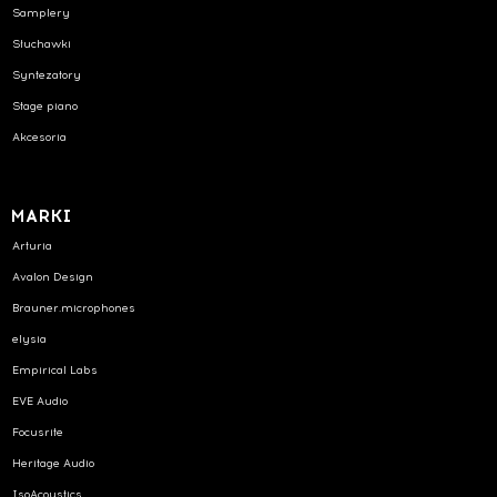
Samplery
Słuchawki
Syntezatory
Stage piano
Akcesoria
MARKI
Arturia
Avalon Design
Brauner.microphones
elysia
Empirical Labs
EVE Audio
Focusrite
Heritage Audio
IsoAcoustics