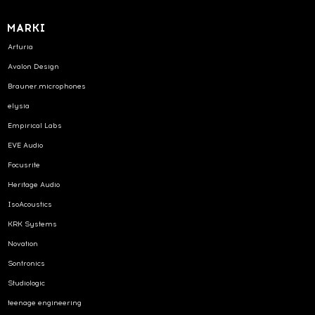
MARKI
Arturia
Avalon Design
Brauner.microphones
elysia
Empirical Labs
EVE Audio
Focusrite
Heritage Audio
IsoAcoustics
KRK Systems
Novation
Sontronics
Studiologic
teenage engineering