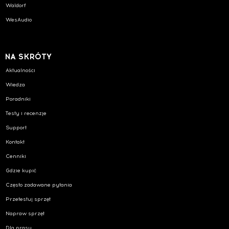
Waldorf
WesAudio
NA SKRÓTY
Aktualności
Wiedza
Poradniki
Testy i recenzje
Support
Kontakt
Cenniki
Gdzie kupić
Często zadawane pytania
Przetestuj sprzęt
Napraw sprzęt
Dla prasy