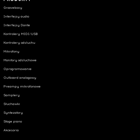
Grooveboxy
Interfejsy audio
Interfejsy Dante
Kontrolery MIDI/USB
Kontrolery odsłuchu
Mikrofony
Monitory odsłuchowe
Oprogramowanie
Outboard analogowy
Preampy mikrofonowe
Samplery
Słuchawki
Syntezatory
Stage piano
Akcesoria