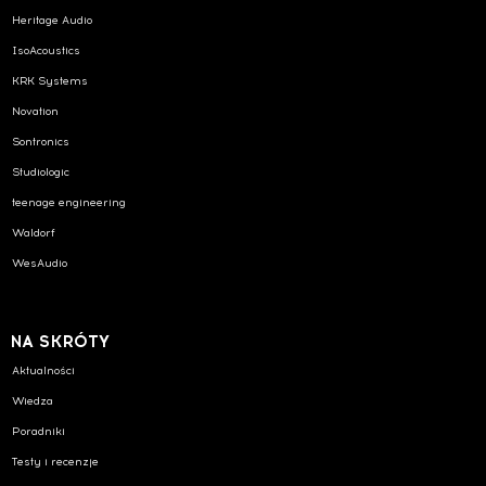
Heritage Audio
IsoAcoustics
KRK Systems
Novation
Sontronics
Studiologic
teenage engineering
Waldorf
WesAudio
NA SKRÓTY
Aktualności
Wiedza
Poradniki
Testy i recenzje