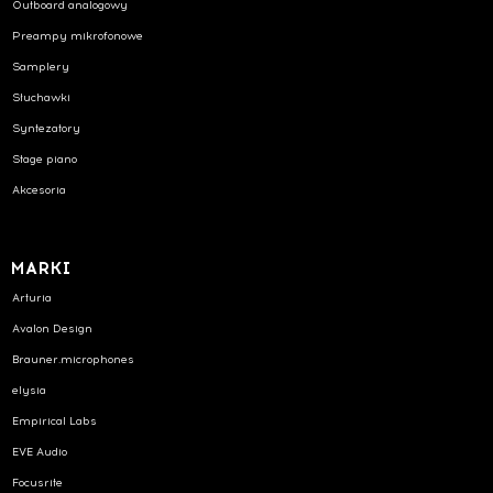
Outboard analogowy
Preampy mikrofonowe
Samplery
Słuchawki
Syntezatory
Stage piano
Akcesoria
MARKI
Arturia
Avalon Design
Brauner.microphones
elysia
Empirical Labs
EVE Audio
Focusrite