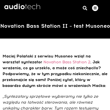
Novation Bass Station II – test Musoneo
Maciej Polański z serwisu Musoneo wziął na
warsztat syntezator
Novation Bass Station 2
. Jak
wrażenia, co go urzekło, a może coś zniechęciło?
Podpowiemy, że w tym przypadku niekoniecznie, ale
przekonajcie się sami! Poniżej cytat, który w
baaardzo dużym skrócie mówi o wrażeniach Maćka:
„
Syntezatory sprzętowe wybieramy nie tylko ze
względu na łatwość sterowania, ale również
unikalny charakter barw. Tym razem testujemy