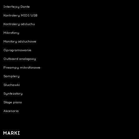
Interfejsy Dante
Kontrolery MIDI/USB
Kontrolery odsłuchu
Mikrofony
Monitory odsłuchowe
Oprogramowanie
Outboard analogowy
Preampy mikrofonowe
Samplery
Słuchawki
Syntezatory
Stage piano
Akcesoria
MARKI