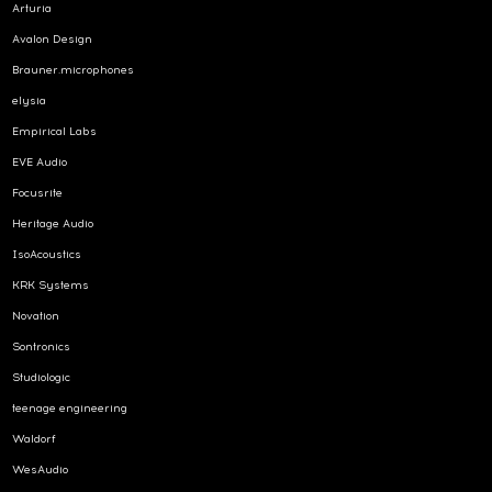
Arturia
Avalon Design
Brauner.microphones
elysia
Empirical Labs
EVE Audio
Focusrite
Heritage Audio
IsoAcoustics
KRK Systems
Novation
Sontronics
Studiologic
teenage engineering
Waldorf
WesAudio