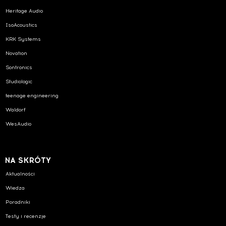
Heritage Audio
IsoAcoustics
KRK Systems
Novation
Sontronics
Studiologic
teenage engineering
Waldorf
WesAudio
NA SKRÓTY
Aktualności
Wiedza
Poradniki
Testy i recenzje