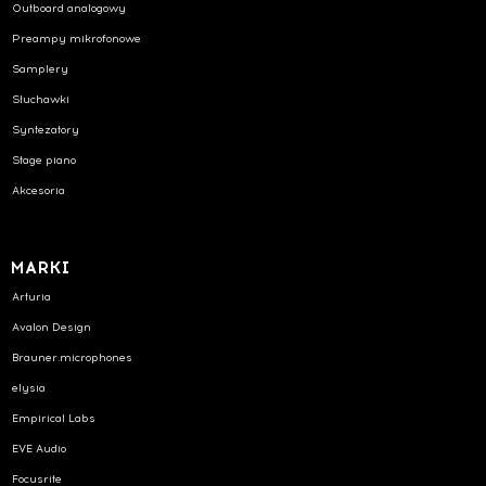
Outboard analogowy
Preampy mikrofonowe
Samplery
Słuchawki
Syntezatory
Stage piano
Akcesoria
MARKI
Arturia
Avalon Design
Brauner.microphones
elysia
Empirical Labs
EVE Audio
Focusrite