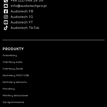
+48 (22) 648 29 35
info@audiotechpro.pl
Audiotech FB
Audiotech IG
Audiotech YT
Audiotech TikTok
PRODUKTY
Grooveboxy
Interfejsy audio
Interfejsy Dante
Kontrolery MIDI/USB
Kontrolery odsłuchu
Mikrofony
Monitory odsłuchowe
Oprogramowanie