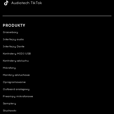
Audiotech TikTok
PRODUKTY
Grooveboxy
Interfejsy audio
Interfejsy Dante
Kontrolery MIDI/USB
Kontrolery odsłuchu
Mikrofony
Monitory odsłuchowe
Oprogramowanie
Outboard analogowy
Preampy mikrofonowe
Samplery
Słuchawki