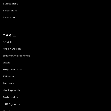
Syntezatory
Stage piano
Akcesoria
MARKI
Arturia
Avalon Design
Brauner.microphones
elysia
Empirical Labs
EVE Audio
Focusrite
Heritage Audio
IsoAcoustics
KRK Systems