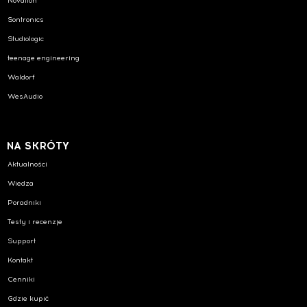
Novation
Sontronics
Studiologic
teenage engineering
Waldorf
WesAudio
NA SKRÓTY
Aktualności
Wiedza
Poradniki
Testy i recenzje
Support
Kontakt
Cenniki
Gdzie kupić