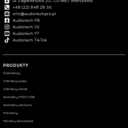
ul. Łagiewnicka 20, 02-860 Warszawa
+48 (22) 648 29 35
info@audiotechpro.pl
Audiotech FB
Audiotech IG
Audiotech YT
Audiotech TikTok
PRODUKTY
Grooveboxy
Interfejsy audio
Interfejsy Dante
Kontrolery MIDI/USB
Kontrolery odsłuchu
Mikrofony
Monitory odsłuchowe