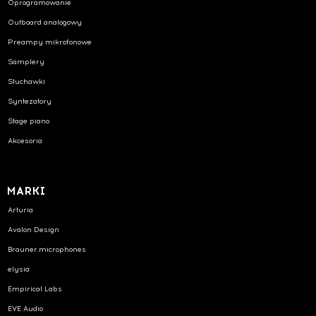
Oprogramowanie
Outboard analogowy
Preampy mikrofonowe
Samplery
Słuchawki
Syntezatory
Stage piano
Akcesoria
MARKI
Arturia
Avalon Design
Brauner.microphones
elysia
Empirical Labs
EVE Audio