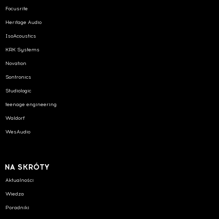
Focusrite
Heritage Audio
IsoAcoustics
KRK Systems
Novation
Sontronics
Studiologic
teenage engineering
Waldorf
WesAudio
NA SKRÓTY
Aktualności
Wiedza
Poradniki