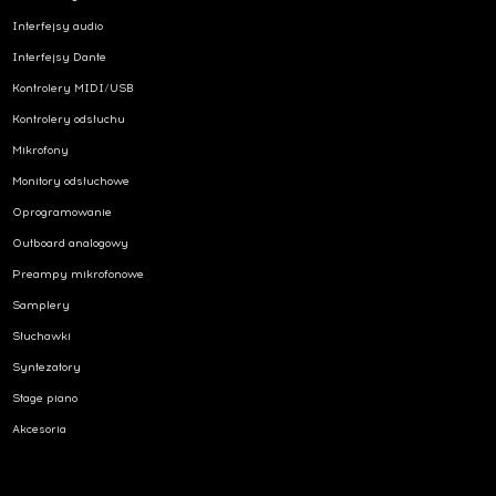
Interfejsy audio
Interfejsy Dante
Kontrolery MIDI/USB
Kontrolery odsłuchu
Mikrofony
Monitory odsłuchowe
Oprogramowanie
Outboard analogowy
Preampy mikrofonowe
Samplery
Słuchawki
Syntezatory
Stage piano
Akcesoria