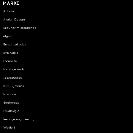
MARKI
Arturia
Avalon Design
Brauner.microphones
elysia
Empirical Labs
EVE Audio
Focusrite
Heritage Audio
IsoAcoustics
KRK Systems
Novation
Sontronics
Studiologic
teenage engineering
Waldorf