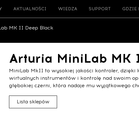
Y
AKTUALNOŚCI
WIEDZA
SUPPORT
GDZIE
iLab MK II Deep Black
Arturia MiniLab MK 
MiniLab MkII to wysokiej jakości kontroler, dzięk
wirtualnych instrumentów i kontrolę nad swoim 
głębokiej czerni, która nadaje mu wyjątkowego cha
Lista sklepów