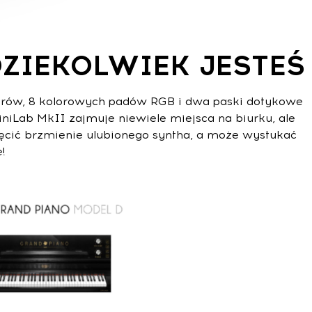
ZIEKOLWIEK JESTEŚ
oderów, 8 kolorowych padów RGB i dwa paski dotykowe
iniLab MkII zajmuje niewiele miejsca na biurku, ale
ęcić brzmienie ulubionego syntha, a może wystukać
!