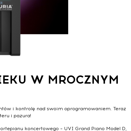
IEKU W MROCZNYM
umentów i kontrolę nad swoim oprogramowaniem. Teraz
eru i pazura!
ą fortepianu koncertowego – UVI Grand Piano Model D,