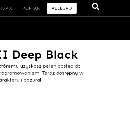
 KUPIĆ
KONTAKT
ALLEGRO
II Deep Black
i któremu uzyskasz pełen dostęp do
oprogramowaniem. Teraz dostępny w
rakteru i pazura!