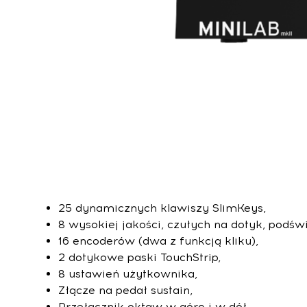
25 dynamicznych klawiszy SlimKeys,
8 wysokiej jakości, czułych na dotyk, podś
16 encoderów (dwa z funkcją kliku),
2 dotykowe paski TouchStrip,
8 ustawień użytkownika,
Złącze na pedał sustain,
Przełącznik oktaw w górę i w dół,