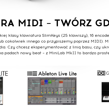
RA MIDI – TWÓRZ GD
iej klasy klawiatura SlimKeys (25 klawiszy), 16 enc
lub cokolwiek innego co przypiszemy poprzez MIDI). M
a. Czy chcesz eksperymentować z linią basu, czy ukr
na padach nowy beat – z MiniLab MkII to bardzo proste