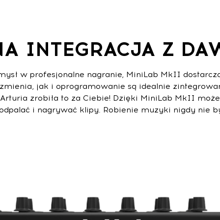
NA INTEGRACJA Z DAW
sł w profesjonalne nagranie, MiniLab MkII dostarczan
zmienia, jak i oprogramowanie są idealnie zintegrowa
uria zrobiła to za Ciebie! Dzięki MiniLab MkII możes
odpalać i nagrywać klipy. Robienie muzyki nigdy nie by