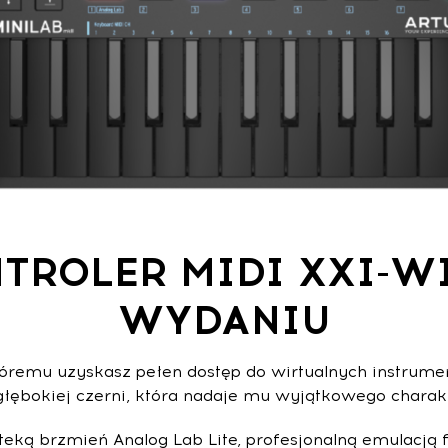
TROLER MIDI XXI-W
WYDANIU
 któremu uzyskasz pełen dostęp do wirtualnych instr
łębokiej czerni, która nadaje mu wyjątkowego charakt
oteką brzmień Analog Lab Lite, profesjonalną emulacj