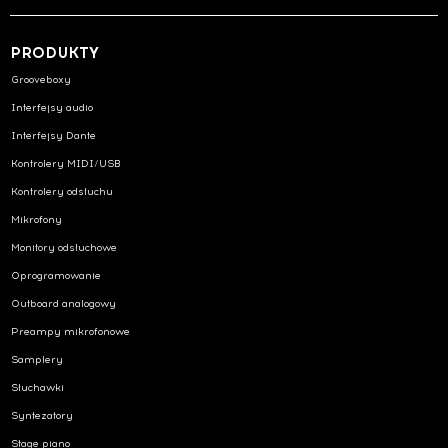
PRODUKTY
Grooveboxy
Interfejsy audio
Interfejsy Dante
Kontrolery MIDI/USB
Kontrolery odsłuchu
Mikrofony
Monitory odsłuchowe
Oprogramowanie
Outboard analogowy
Preampy mikrofonowe
Samplery
Słuchawki
Syntezatory
Stage piano