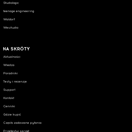
Studiologic
teenage engineering
Waldorf
WesAudio
NA SKRÓTY
Aktualności
Wiedza
Poradniki
Testy i recenzje
Support
Kontakt
Cenniki
Gdzie kupić
Często zadawane pytania
Przetestuj sprzęt