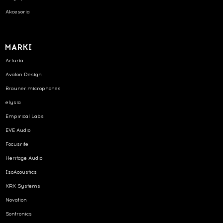
Akcesoria
MARKI
Arturia
Avalon Design
Brauner.microphones
elysia
Empirical Labs
EVE Audio
Focusrite
Heritage Audio
IsoAcoustics
KRK Systems
Novation
Sontronics