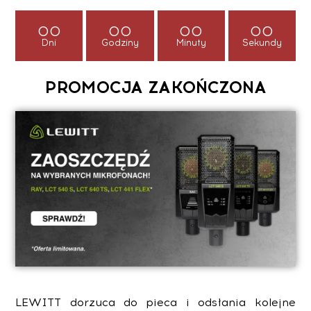
00
00
00
00
Dni
Godziny
Minuty
Sekundy
PROMOCJA ZAKOŃCZONA
LEWITT dorzuca do pieca i odsłania kolejne