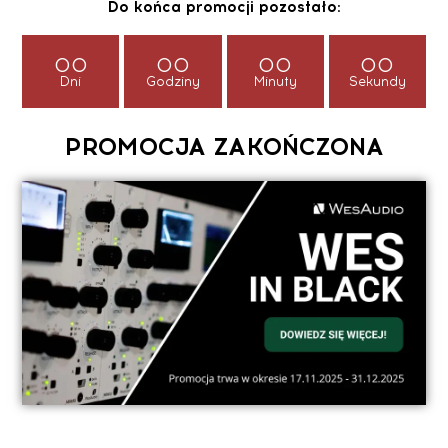
Do końca promocji pozostało:
00
00
00
00
Dni
Godziny
Minuty
Sekundy
PROMOCJA ZAKOŃCZONA