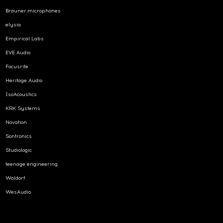
Brauner.microphones
elysia
Empirical Labs
EVE Audio
Focusrite
Heritage Audio
IsoAcoustics
KRK Systems
Novation
Sontronics
Studiologic
teenage engineering
Waldorf
WesAudio