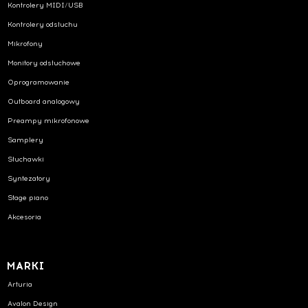
Kontrolery MIDI/USB
Kontrolery odsłuchu
Mikrofony
Monitory odsłuchowe
Oprogramowanie
Outboard analogowy
Preampy mikrofonowe
Samplery
Słuchawki
Syntezatory
Stage piano
Akcesoria
MARKI
Arturia
Avalon Design