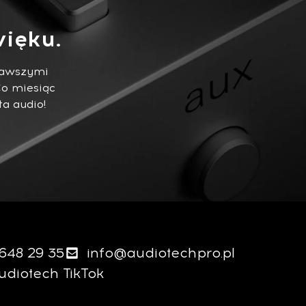
ięku.
ekawszymi
Co miesiąc
ta audio!
 648 29 35
info@audiotechpro.pl
udiotech TikTok