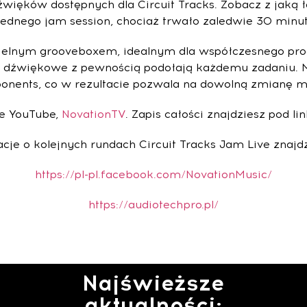
 dźwięków dostępnych dla Circuit Tracks. Zobacz z jaką
jednego jam session, chociaż trwało zaledwie 30 minut
ielnym grooveboxem, idealnym dla współczesnego prod
y dźwiękowe z pewnością podołają każdemu zadaniu. M
nts, co w rezultacie pozwala na dowolną zmianę moż
le YouTube,
NovationTV
. Zapis całości znajdziesz pod l
cje o kolejnych rundach Circuit Tracks Jam Live znajdz
https://pl-pl.facebook.com/NovationMusic/
https://audiotechpro.pl/
Najświeższe
aktualności: