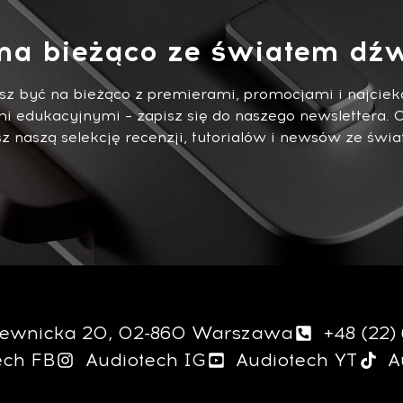
na bieżąco ze światem dźw
esz być na bieżąco z premierami, promocjami i najci
i edukacyjnymi – zapisz się do naszego newslettera. 
 naszą selekcję recenzji, tutorialów i newsów ze świa
giewnicka 20, 02-860 Warszawa
+48 (22)
ech FB
Audiotech IG
Audiotech YT
A