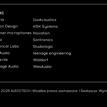
KI
ria
IsoAcoustics
on Design
KRK Systems
ner.microphones
Novation
ia
Sontronics
rical Labs
Studiologic
Audio
teenage engineering
srite
Waldorf
tage Audio
WesAudio
 2026 AUDIOTECH | Wszelkie prawa zastrzeżone. | Realizacja:
Wytw