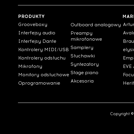
PRODUKTY
MAR
Grooveboxy
Artu
Outboard analogowy
Interfejsy audio
Aval
Preampy
mikrofonowe
Interfejsy Dante
Brau
Samplery
Kontrolery MIDI/USB
elys
Słuchawki
Kontrolery odsłuchu
Empi
Syntezatory
Mikrofony
EVE 
Stage piano
Monitory odsłuchowe
Focu
Akcesoria
Oprogramowanie
Heri
Copyright ©