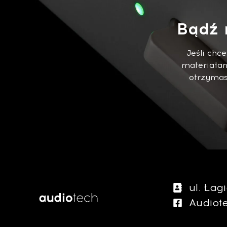
Bądź 
Jeśli chc
materiałam
otrzymasz
ul. Ła
Audiot