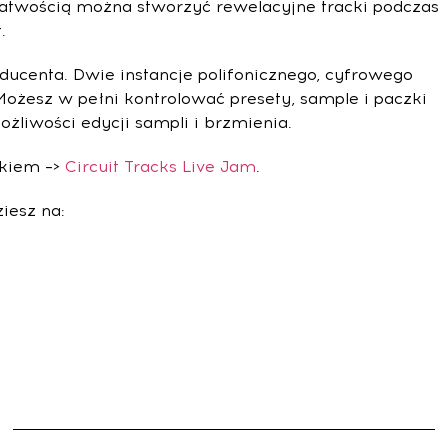
 łatwością można stworzyć rewelacyjne tracki podczas
.
ucenta. Dwie instancje polifonicznego, cyfrowego
ożesz w pełni kontrolować presety, sample i paczki
liwości edycji sampli i brzmienia.
inkiem –>
Circuit Tracks Live Jam
.
iesz na: