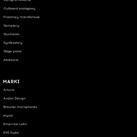
Outboard analogowy
Preampy mikrofonowe
Samplery
Słuchawki
Syntezatory
Stage piano
Akcesoria
MARKI
Arturia
Avalon Design
Brauner.microphones
elysia
Empirical Labs
EVE Audio