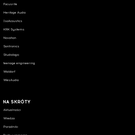
Focusrite
Heritage Audio
IsoAcoustics
KRK Systems
Novation
Sontronics
Studiologic
teenage engineering
Waldorf
WesAudio
NA SKRÓTY
Aktualności
Wiedza
Poradniki