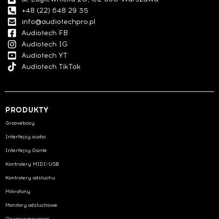
+48 (22) 648 29 35
info@audiotechpro.pl
Audiotech FB
Audiotech IG
Audiotech YT
Audiotech TikTok
PRODUKTY
Grooveboxy
Interfejsy audio
Interfejsy Dante
Kontrolery MIDI/USB
Kontrolery odsłuchu
Mikrofony
Monitory odsłuchowe
Oprogramowanie