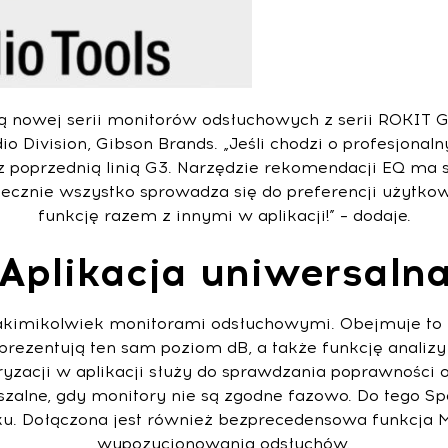
letą nowej serii monitorów odsłuchowych z serii ROKIT 
 Division, Gibson Brands. „Jeśli chodzi o profesjonaln
 poprzednią linią G3. Narzędzie rekomendacji EQ ma s
cznie wszystko sprowadza się do preferencji użytkowni
funkcję razem z innymi w aplikacji!” – dodaje.
Aplikacja uniwersaln
jakimikolwiek monitorami odsłuchowymi. Obejmuje to
prezentują ten sam poziom dB, a także funkcję analizy
ryzacji w aplikacji służy do sprawdzania poprawności 
łyszalne, gdy monitory nie są zgodne fazowo. Do tego S
 Dołączona jest również bezprecedensowa funkcja Mo
wypozycjonowania odsłuchów.