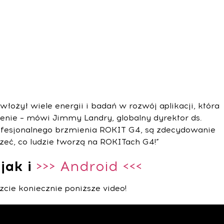
ożył wiele energii i badań w rozwój aplikacji, która
cenie – mówi Jimmy Landry, globalny dyrektor ds.
profesjonalnego brzmienia ROKIT G4, są zdecydowanie
eć, co ludzie tworzą na ROKITach G4!”
jak i
>>> Android <<<
zcie koniecznie poniższe video!