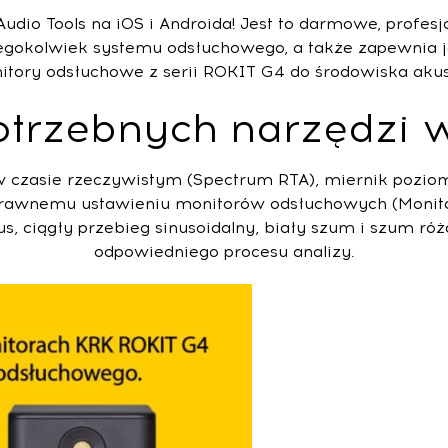
dio Tools na iOS i Androida! Jest to darmowe, profesjo
egokolwiek systemu odsłuchowego, a także zapewnia j
ory odsłuchowe z serii ROKIT G4 do środowiska akust
trzebnych narzędzi w
 czasie rzeczywistym (Spectrum RTA), miernik poziomu
oprawnemu ustawieniu monitorów odsłuchowych (Monitor
us, ciągły przebieg sinusoidalny, biały szum i szum r
odpowiedniego procesu analizy.