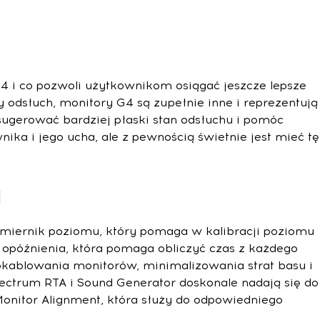
G4 i co pozwoli użytkownikom osiągać jeszcze lepsze
y odsłuch, monitory G4 są zupełnie inne i reprezentują
ugerować bardziej płaski stan odsłuchu i pomóc
ka i jego ucha, ale z pewnością świetnie jest mieć tę
a
 miernik poziomu, który pomaga w kalibracji poziomu
 opóźnienia, która pomaga obliczyć czas z każdego
okablowania monitorów, minimalizowania strat basu i
pectrum RTA i Sound Generator doskonale nadają się do
nitor Alignment, która służy do odpowiedniego