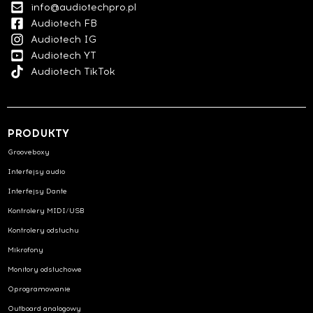
info@audiotechpro.pl
Audiotech FB
Audiotech IG
Audiotech YT
Audiotech TikTok
PRODUKTY
Grooveboxy
Interfejsy audio
Interfejsy Dante
Kontrolery MIDI/USB
Kontrolery odsłuchu
Mikrofony
Monitory odsłuchowe
Oprogramowanie
Outboard analogowy