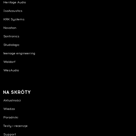
Heritage Audio
IsoAcoustics
KRK Systems
Novation
Sontronics
Studiologic
teenage engineering
Waldorf
WesAudio
NA SKRÓTY
Aktualności
Wiedza
Poradniki
Testy i recenzje
Support