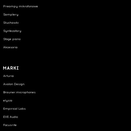
Preampy mikrofonowe
Samplery
Słuchawki
Syntezatory
Stage piano
Akcesoria
MARKI
Arturia
Avalon Design
Brauner.microphones
elysia
Empirical Labs
EVE Audio
Focusrite