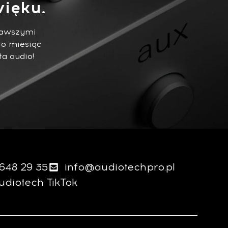
ięku.
ekawszymi
Co miesiąc
ta audio!
 648 29 35
info@audiotechpro.pl
udiotech TikTok