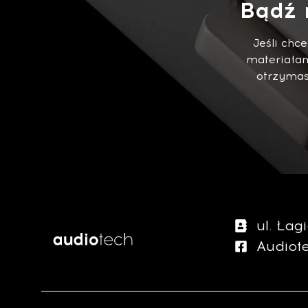
Bądź 
Jeśli chc
materiałam
otrzymasz
ul. Ła
Audiot