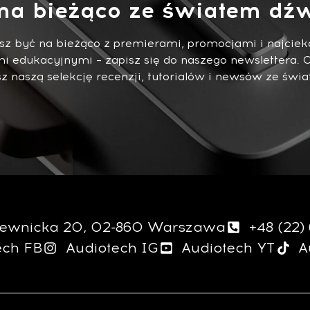
na bieżąco ze światem dźw
esz być na bieżąco z premierami, promocjami i najci
i edukacyjnymi – zapisz się do naszego newslettera. 
 naszą selekcję recenzji, tutorialów i newsów ze świa
giewnicka 20, 02-860 Warszawa
+48 (22)
ech FB
Audiotech IG
Audiotech YT
A