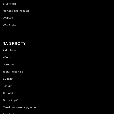
Studiologic
teenage engineering
Waldorf
WesAudio
NA SKRÓTY
Aktualności
Wiedza
Poradniki
Testy i recenzje
Support
Kontakt
Cenniki
Gdzie kupić
Często zadawane pytania