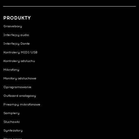
PRODUKTY
Grooveboxy
Interfejsy audio
Interfejsy Dante
Kontrolery MIDI/USB
Kontrolery odsłuchu
Mikrofony
Monitory odsłuchowe
Oprogramowanie
Outboard analogowy
Preampy mikrofonowe
Samplery
Słuchawki
Syntezatory