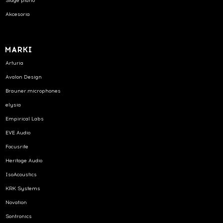
Stage piano
Akcesoria
MARKI
Arturia
Avalon Design
Brauner.microphones
elysia
Empirical Labs
EVE Audio
Focusrite
Heritage Audio
IsoAcoustics
KRK Systems
Novation
Sontronics