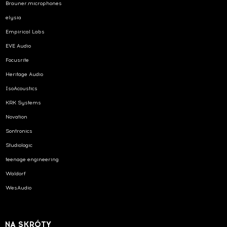
Brauner.microphones
elysia
Empirical Labs
EVE Audio
Focusrite
Heritage Audio
IsoAcoustics
KRK Systems
Novation
Sontronics
Studiologic
teenage engineering
Waldorf
WesAudio
NA SKRÓTY