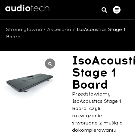
Strona główna
/
Akcesoria
/ IsoAcoustics Stage 1
Board
IsoAcoust
Stage 1
Board
Przedstawiamy
IsoAcoustics Stage 1
Board, czyli
rozwiązanie
stworzone z myślą o
dokompletowaniu