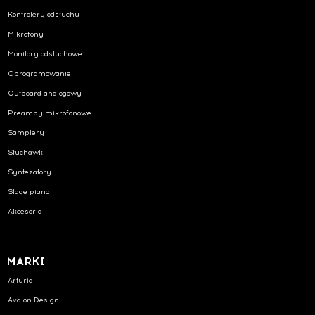
Kontrolery odsłuchu
Mikrofony
Monitory odsłuchowe
Oprogramowanie
Outboard analogowy
Preampy mikrofonowe
Samplery
Słuchawki
Syntezatory
Stage piano
Akcesoria
MARKI
Arturia
Avalon Design